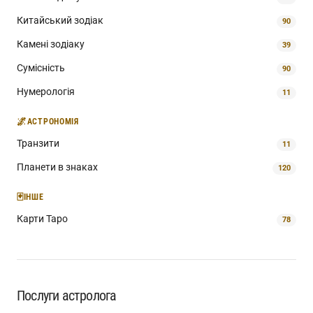
Китайський зодіак
90
Камені зодіаку
39
Сумісність
90
Нумерологія
11
🌌
АСТРОНОМІЯ
Транзити
11
Планети в знаках
120
🃏
ІНШЕ
Карти Таро
78
Послуги астролога