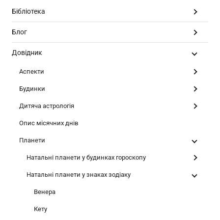
Бібліотека
Блог
Довідник
Аспекти
Будинки
Дитяча астрологія
Опис місячних днів
Планети
Натальні планети у будинках гороскопу
Натальні планети у знаках зодіаку
Венера
Кету