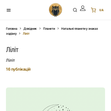
UA
Українська
UA
English
EN
Головна
Довідник
Планети
Натальні планети у знаках
зодіаку
Ліліт
Deutsch
DE
Polski
PL
Ліліт
Español
ES
Português
PT
Ліліт
हिन्दी
IN
16 публікацій
Français
FR
한국어
KR