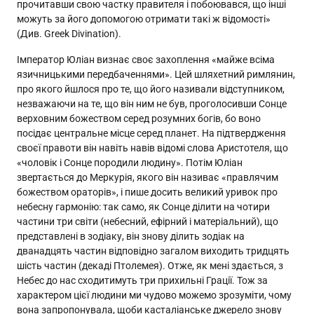
прочитавши свою частку правителя і побоювався, що інші
можуть за його допомогою отримати такі ж відомості»
(Див. Greek Divination).
Імператор Юліан визнає своє захоплення «майже всіма
язичницькими передбаченнями». Цей шляхетний римлянин,
про якого йшлося про те, що його називали відступником,
незважаючи на те, що він ним не був, проголосивши Сонце
верховним божеством серед розумних богів, бо воно
посідає центральне місце серед планет. На підтвердження
своєї правоти він навіть навів відомі слова Аристотеля, що
«чоловік і Сонце породили людину». Потім Юліан
звертається до Меркурія, якого він називає «правлячим
божеством ораторів», і пише досить великий уривок про
небесну гармонію: так само, як Сонце ділити на чотири
частини три світи (небесний, ефірний і матеріальний), що
представлені в зодіаку, він знову ділить зодіак на
дванадцять частин відповідно загалом виходить тридцять
шість частин (декаді Птолемея). Отже, як мені здається, з
Небес до нас сходитимуть три прихильні Грації. Тож за
характером цієї людини ми чудово можемо зрозуміти, чому
вона запропонувала, щоби касталіанське джерело знову