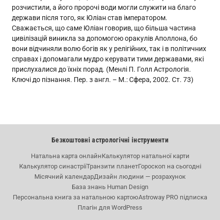
розчистили, а його пророчі води могли служити на благо
держави після того, як Юліан став імператором.
Сважається, що саме Юліан говорив, що більша частина
цивілізацій виникла за допомогою оракулів Аполлона, бо
вони відчиняли волю богів як у релігійних, так і в політичних
справах і допомагали мудро керувати тими державами, які
прислухалися до їхніх порад. (Менлі П. Голл Астрологія.
Ключі до пізнання. Пер. з англ. – М.: Сфера, 2002. Ст. 73)
Безкоштовні астрологічні інструменти
Натальна карта онлайн
Калькулятор натальної карти
Калькулятор синастрії
Транзити планет
Гороскоп на сьогодні
Місячний календар
Дизайн людини — розрахунок
База знань Human Design
Персональна книга за натальною картою
Astroway PRO підписка
Плагін для WordPress