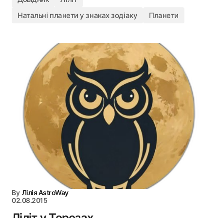
Натальні планети у знаках зодіаку
Планети
By
Лілія AstroWay
02.08.2015
Ліліт у Терезах