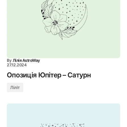
By
Лілія AstroWay
27.12.2024
Опозиція Юпітер – Сатурн
Ліліт