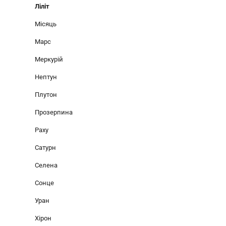
Ліліт
Місяць
Марс
Меркурій
Нептун
Плутон
Прозерпина
Раху
Сатурн
Селена
Сонце
Уран
Хірон