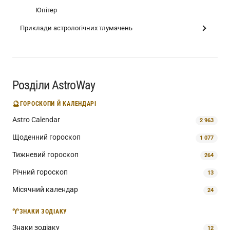
Юпітер
Приклади астрологічних тлумачень
Розділи AstroWay
🔮
ГОРОСКОПИ Й КАЛЕНДАРІ
Astro Calendar
2 963
Щоденний гороскоп
1 077
Тижневий гороскоп
264
Річний гороскоп
13
Місячний календар
24
♈
ЗНАКИ ЗОДІАКУ
Знаки зодіаку
12