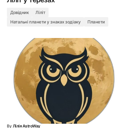
Довідник
Ліліт
Натальні планети у знаках зодіаку
Планети
By
Лілія AstroWay