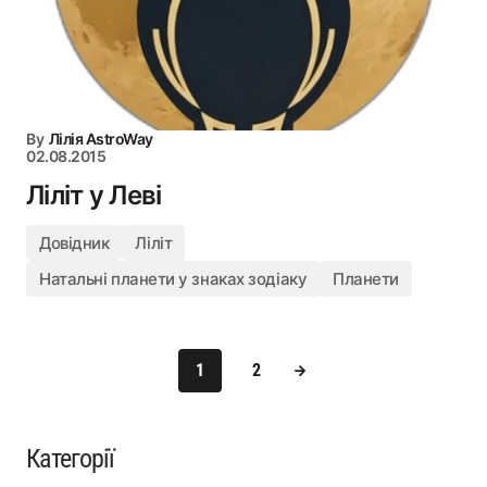
By
Лілія AstroWay
02.08.2015
Ліліт у Леві
Довідник
Ліліт
Натальні планети у знаках зодіаку
Планети
1
2
Категорії