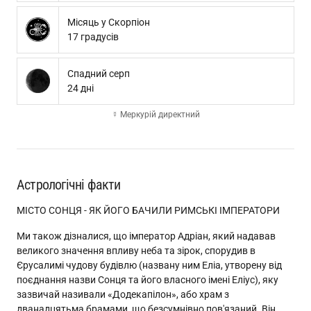
Місяць у Скорпіон
17 градусів
Спадний серп
24 дні
☿ Меркурій директний
Астрологічні факти
МІСТО СОНЦЯ - ЯК ЙОГО БАЧИЛИ РИМСЬКІ ІМПЕРАТОРИ
Ми також дізналися, що імператор Адріан, який надавав
великого значення впливу неба та зірок, спорудив в
Єрусалимі чудову будівлю (названу ним Еліа, утворену від
поєднання назви Сонця та його власного імені Еліус), яку
зазвичай називали «Додекапілон», або храм з
дванадцятьма брамами, що безсумнівно пов'язаний. Він