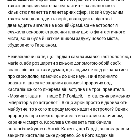
також розділив місто на сім частин – за аналогією з
кількістю планет та планетарних сфер. Новий Єрусалим
також має дванадцять воріт, дванадцять підстав і
дванадцять ангелів на кожній брамі. Саме астрологія
служила основою створення плану цього фантастичного
міста, вона була й натхненником задуму нового міста,
збудованого Гардіаном.
Незважаючи на те, що Гардіан сам займався і астрологією, і
магією, аби розширити з їхньою допомогою обрій своїх
знань, він все ж таки думав, що людям не слід дізнаватися
про свою долю, вдаючись до цих наук. Нині прийнято
вважати, що саме завдяки допомозі пророчих вод
касталіанського джерела він вступив на трон правителя.
«Можна згадати, – пише В.Р.Голідей, – ставлення римських
імператорів до астрології. Якщо зірки просто відкривають
майбутнє, то якого ж вреду може надати астролог? Однак
пророцтва про смерть правителів вважалися злочином,
караним смертю. Королева Єлизавета теж бачила
аналогічний указ в Англії. Кажуть, що Гарді-, ан покаравши
закрити касталіанське джерело, бо в його водах він