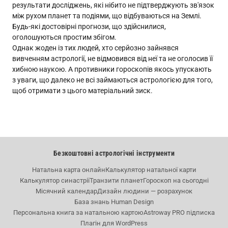
результати досліджень, які нібито не підтверджують зв'язок
між рухом планет та подіями, що відбуваються на Землі.
Будь-які достовірні прогнози, що здійснилися,
оголошуються простим збігом.
Однак жоден із тих людей, хто серйозно зайнявся
вивченням астрології, не відмовився від неї та не оголосив її
хибною наукою. А противники гороскопів якось упускають
з уваги, що далеко не всі займаються астрологією для того,
щоб отримати з цього матеріальний зиск.
Безкоштовні астрологічні інструменти
Натальна карта онлайн
Калькулятор натальної карти
Калькулятор синастрії
Транзити планет
Гороскоп на сьогодні
Місячний календар
Дизайн людини — розрахунок
База знань Human Design
Персональна книга за натальною картою
Astroway PRO підписка
Плагін для WordPress