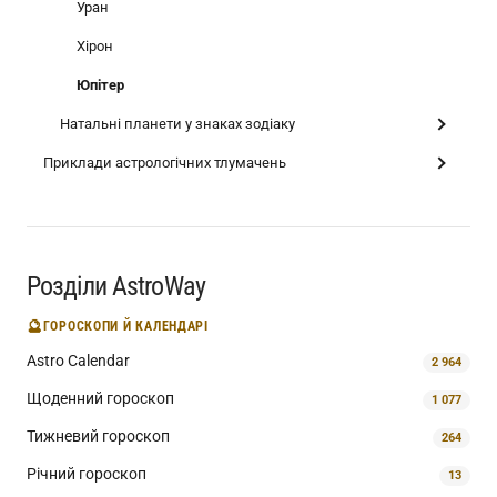
Уран
Хірон
Юпітер
Натальні планети у знаках зодіаку
Приклади астрологічних тлумачень
Розділи AstroWay
🔮
ГОРОСКОПИ Й КАЛЕНДАРІ
Astro Calendar
2 964
Щоденний гороскоп
1 077
Тижневий гороскоп
264
Річний гороскоп
13