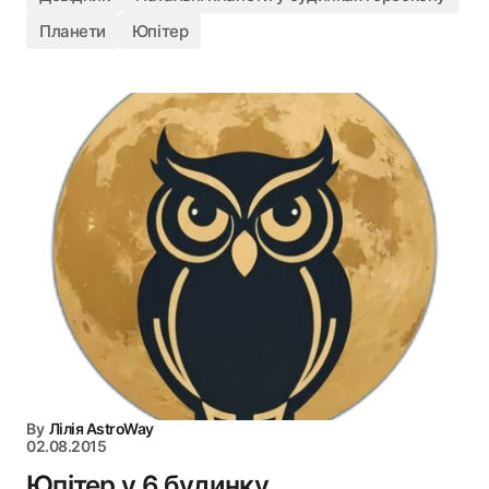
Планети
Юпітер
By
Лілія AstroWay
02.08.2015
Юпітер у 6 будинку