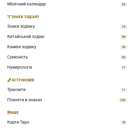
Місячний календар
24
♈
ЗНАКИ ЗОДІАКУ
Знаки зодіаку
12
Китайський зодіак
90
Камені зодіаку
39
Сумісність
90
Нумерологія
11
🌌
АСТРОНОМІЯ
Транзити
11
Планети в знаках
120
🃏
ІНШЕ
Карти Таро
78