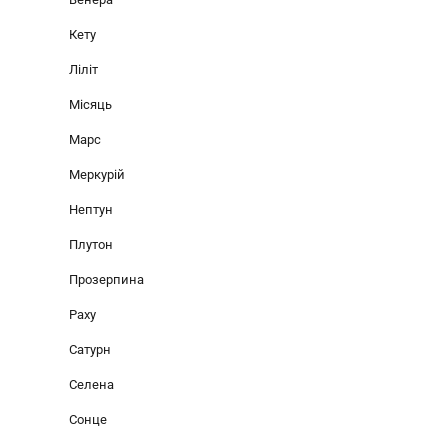
Кету
Ліліт
Місяць
Марс
Меркурій
Нептун
Плутон
Прозерпина
Раху
Сатурн
Селена
Сонце