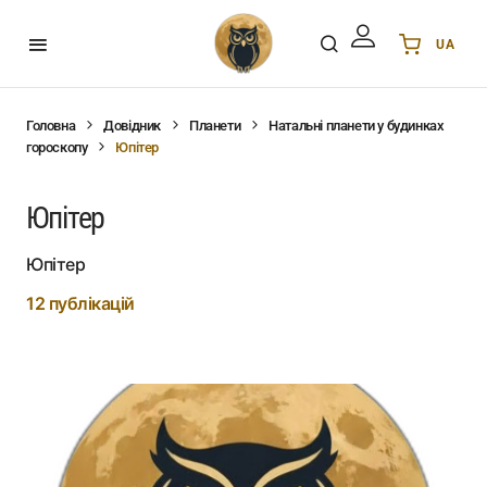
UA
Українська
UA
English
EN
Головна
Довідник
Планети
Натальні планети у будинках
гороскопу
Юпітер
Deutsch
DE
Polski
PL
Юпітер
Español
ES
Português
PT
Юпітер
हिन्दी
IN
12 публікацій
Français
FR
한국어
KR