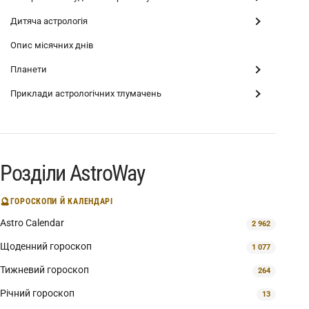
Дитяча астрологія
Опис місячних днів
Планети
Приклади астрологічних тлумачень
Розділи AstroWay
🔮
ГОРОСКОПИ Й КАЛЕНДАРІ
Astro Calendar
2 962
Щоденний гороскоп
1 077
Тижневий гороскоп
264
Річний гороскоп
13