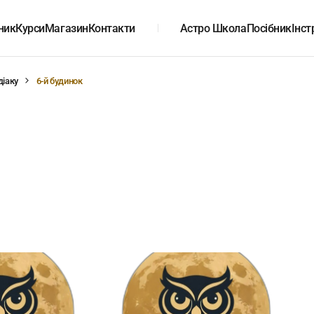
ник
Курси
Магазин
Контакти
Астро Школа
Посібник
Інст
діаку
6-й будинок