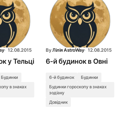
ay
12.08.2015
By
Лілія AstroWay
12.08.2015
к у Тельці
6-й будинок в Овні
Будинки
6-й будинок
Будинки
опу в знаках
Будинки гороскопу в знаках
зодіаку
Довідник