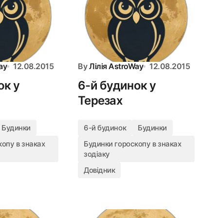
ay
12.08.2015
By
Лілія AstroWay
12.08.2015
ок у
6-й будинок у
Терезах
Будинки
6-й будинок
Будинки
опу в знаках
Будинки гороскопу в знаках
зодіаку
Довідник