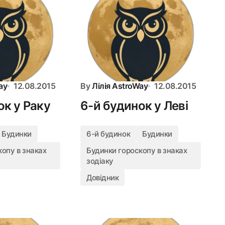
ay
12.08.2015
By
Лілія AstroWay
12.08.2015
ок у Раку
6-й будинок у Леві
Будинки
6-й будинок
Будинки
опу в знаках
Будинки гороскопу в знаках
зодіаку
Довідник