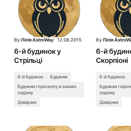
By
Лілія AstroWay
12.08.2015
By
Лілія AstroW
6-й будинок у
6-й будин
Стрільці
Скорпіоні
6-й будинок
Будинки
6-й будинок
Будинки гороскопу в знаках
Будинки гороск
зодіаку
зодіаку
Довідник
Довідник