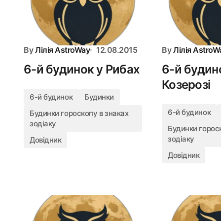
By
Лілія AstroWay
12.08.2015
By
Лілія AstroW
6-й будинок у Рибах
6-й будин
Козерозі
6-й будинок
Будинки
6-й будинок
Будинки гороскопу в знаках
зодіаку
Будинки гороск
зодіаку
Довідник
Довідник