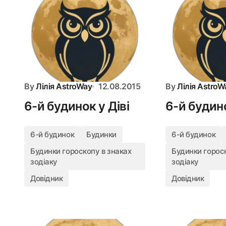
By
Лілія AstroWay
12.08.2015
By
Лілія AstroW
6-й будинок у Діві
6-й будин
6-й будинок
Будинки
6-й будинок
Будинки гороскопу в знаках
Будинки гороск
зодіаку
зодіаку
Довідник
Довідник