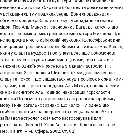
покровителями освіти та культури. Вони витрачали свої
величезні статки на збирання бібліотек та розсилали вчених
у всі країни світу у пошуках знань. Вони споруджували
обсерваторії, розробляли оптику та складали каталоги
зірок. Про Аль-Мансура, засновника Багдада, кажуть, що
коли він переміг армію грецького імператора Михайла III, він
не попросив нічого крім копій наукових і філософських книг
найкращих грецьких авторів. Знаменитий каліф Аль-Рашид,
який у славі та мудрості поступається лише Соломонові,
захоплювався окультними мистецтвами, і його казки з
«Тисячі та однієї ночі» рясніють згадками астрології та
астрономії. З розповідей Шехерезади ми дізнаємося про
славу та почесті, що віддаються науці про зірок як знатними
людьми, так і простонароддям. Аль-Мамун, прославлений
син знаменитого Аль-Рашида, наказавши перекласти
книжки Птолемея з астрономії та астрології на арабську
мову, і нині загальновизнано, що каліф - «людина, що
глибоко знається на літературі та науці» - сам особисто
займався астрологією і часто застосовував її для
розв'язань. (Менлі П. Холл Астрологія. Ключі до пізнання.
Пер. з англ. – М.: Сфера, 2002. Ст. 92)