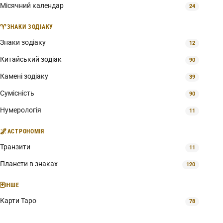
Місячний календар
24
♈
ЗНАКИ ЗОДІАКУ
Знаки зодіаку
12
Китайський зодіак
90
Камені зодіаку
39
Сумісність
90
Нумерологія
11
🌌
АСТРОНОМІЯ
Транзити
11
Планети в знаках
120
🃏
ІНШЕ
Карти Таро
78