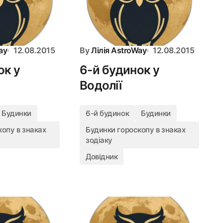
ay
12.08.2015
By
Лілія AstroWay
12.08.2015
ок у
6-й будинок у
Водолії
Будинки
6-й будинок
Будинки
опу в знаках
Будинки гороскопу в знаках
зодіаку
Довідник