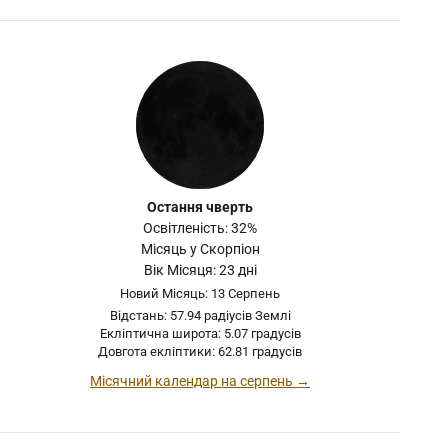
Остання чверть
Освітленість: 32%
Місяць у Скорпіон
Вік Місяця: 23 дні
Новий Місяць: 13 Серпень
Відстань: 57.94 радіусів Землі
Екліптична широта: 5.07 градусів
Довгота екліптики: 62.81 градусів
Місячний календар на серпень →