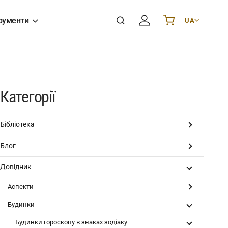
рументи
UA
Українська
UA
English
EN
Deutsch
DE
Polski
PL
Категорії
Español
ES
Português
PT
Бібліотека
हिन्दी
IN
Блог
Français
FR
한국어
KR
Довідник
Аспекти
Будинки
Будинки гороскопу в знаках зодіаку