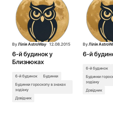
By
Лілія AstroWay
12.08.2015
By
Лілія AstroW
6-й будинок у
6-й будино
Близнюках
6-й будинок
6-й будинок
Будинки
Будинки гороск
зодіаку
Будинки гороскопу в знаках
зодіаку
Довідник
Довідник