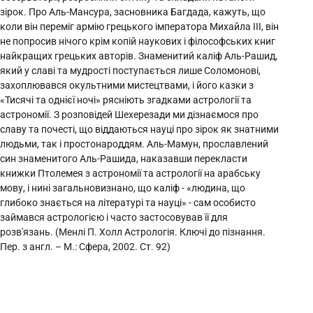
зірок. Про Аль-Мансура, засновника Багдада, кажуть, що
коли він переміг армію грецького імператора Михайла III, він
не попросив нічого крім копій наукових і філософських книг
найкращих грецьких авторів. Знаменитий каліф Аль-Рашид,
який у славі та мудрості поступається лише Соломонові,
захоплювався окультними мистецтвами, і його казки з
«Тисячі та однієї ночі» рясніють згадками астрології та
астрономії. З розповідей Шехерезади ми дізнаємося про
славу та почесті, що віддаються науці про зірок як знатними
людьми, так і простонароддям. Аль-Мамун, прославлений
син знаменитого Аль-Рашида, наказавши перекласти
книжки Птолемея з астрономії та астрології на арабську
мову, і нині загальновизнано, що каліф - «людина, що
глибоко знається на літературі та науці» - сам особисто
займався астрологією і часто застосовував її для
розв'язань. (Менлі П. Холл Астрологія. Ключі до пізнання.
Пер. з англ. – М.: Сфера, 2002. Ст. 92)