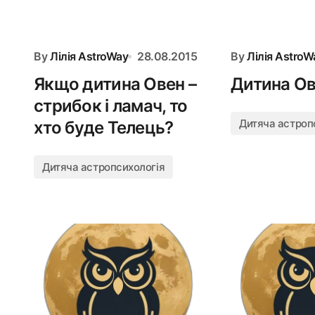
By
Лілія AstroWay
28.08.2015
By
Лілія AstroW
Якщо дитина Овен –
Дитина О
стрибок і ламач, то
Дитяча астроп
хто буде Телець?
Дитяча астропсихологія