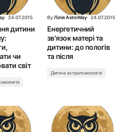
ay
24.07.2015
By
Лілія AstroWay
24.07.2015
ня дитини
Енергетичний
у:
зв'язок матері та
и,
дитини: до пологів
ати чи
та після
вати світ
Дитяча астропсихологія
сихологія