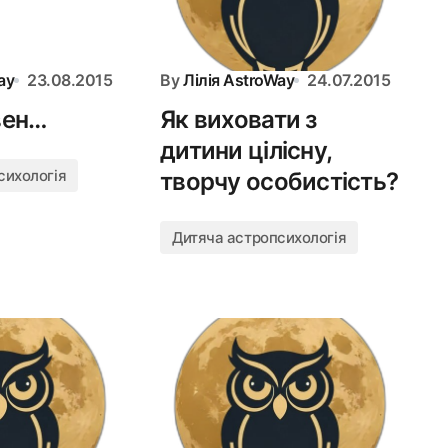
ay
23.08.2015
By
Лілія AstroWay
24.07.2015
вен…
Як виховати з
дитини цілісну,
сихологія
творчу особистість?
Дитяча астропсихологія