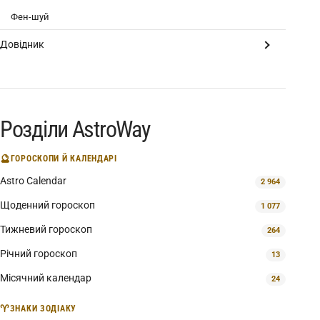
Фен-шуй
Довідник
Розділи AstroWay
🔮
ГОРОСКОПИ Й КАЛЕНДАРІ
Astro Calendar
2 964
Щоденний гороскоп
1 077
Тижневий гороскоп
264
Річний гороскоп
13
Місячний календар
24
♈
ЗНАКИ ЗОДІАКУ