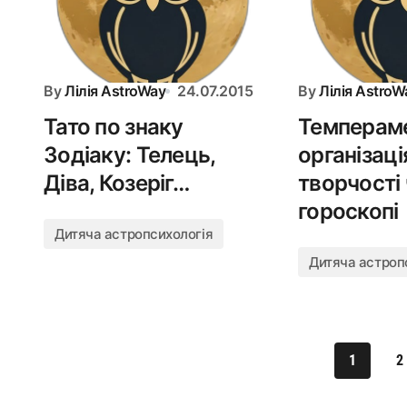
By
Лілія AstroWay
24.07.2015
By
Лілія AstroW
Тато по знаку
Темпераме
Зодіаку: Телець,
організаці
Діва, Козеріг…
творчості 
гороскопі
Дитяча астропсихологія
Дитяча астроп
1
2