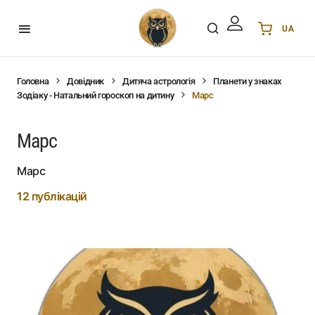
UA
Українська
UA
English
EN
Головна
Довідник
Дитяча астрологія
Планети у знаках
Зодіаку - Натальний гороскоп на дитину
Марс
Deutsch
DE
Polski
PL
Марс
Español
ES
Português
PT
Марс
हिन्दी
IN
12 публікацій
Français
FR
한국어
KR