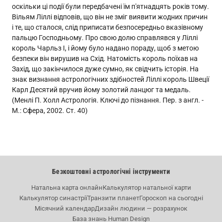
оскільки ці події були передбачені їм п'ятнадцять років тому.
Вільям Ліллі відповів, що він не зміг виявити жодних причин
і те, що сталося, слід приписати безпосередньо вказівному
пальцю Господньому. Про свою долю справлявся у Ліллі
король Чарльз I, і йому було надано пораду, щоб з метою
безпеки він вирушив на Схід. Натомість король поїхав на
Захід, що закінчилося дуже сумно, як свідчить історія. На
знак визнання астрологічних здібностей Ліллі король Швеції
Карл Десятий вручив йому золотий ланцюг та медаль.
(Менлі П. Холл Астрологія. Ключі до пізнання. Пер. з англ. -
М.: Сфера, 2002. Ст. 40)
Безкоштовні астрологічні інструменти
Натальна карта онлайн
Калькулятор натальної карти
Калькулятор синастрії
Транзити планет
Гороскоп на сьогодні
Місячний календар
Дизайн людини — розрахунок
База знань Human Design