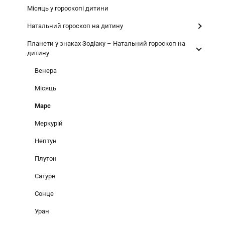
Місяць у гороскопі дитини
Натальний гороскоп на дитину
Планети у знаках Зодіаку – Натальний гороскоп на
дитину
Венера
Місяць
Марс
Меркурій
Нептун
Плутон
Сатурн
Сонце
Уран