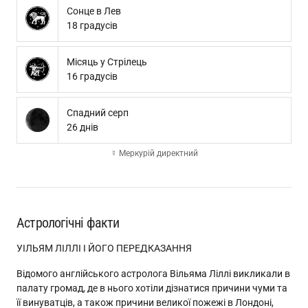
Сонце в Лев
18 градусів
Місяць у Стрілець
16 градусів
Спадний серп
26 днів
☿ Меркурій директний
Астрологічні факти
УІЛЬЯМ ЛІЛЛІ І ЙОГО ПЕРЕДКАЗАННЯ
Відомого англійського астролога Вільяма Ліллі викликали в
палату громад, де в нього хотіли дізнатися причини чуми та
її винуватців, а також причини великої пожежі в Лондоні,