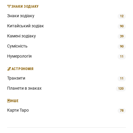
♈
ЗНАКИ ЗОДІАКУ
Знаки зодіаку
12
Китайський зодіак
90
Камені зодіаку
39
Сумісність
90
Нумерологія
11
🌌
АСТРОНОМІЯ
Транзити
11
Планети в знаках
120
🃏
ІНШЕ
Карти Таро
78