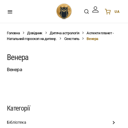
UA
Українська
UA
English
EN
Головна
Довідник
Дитяча астрологія
Аспекти планет -
Натальний гороскоп на дитину.
Секстиль
Венера
Deutsch
DE
Polski
PL
Венера
Español
ES
Português
PT
Венера
हिन्दी
IN
Français
FR
한국어
KR
Категорії
Бібліотека