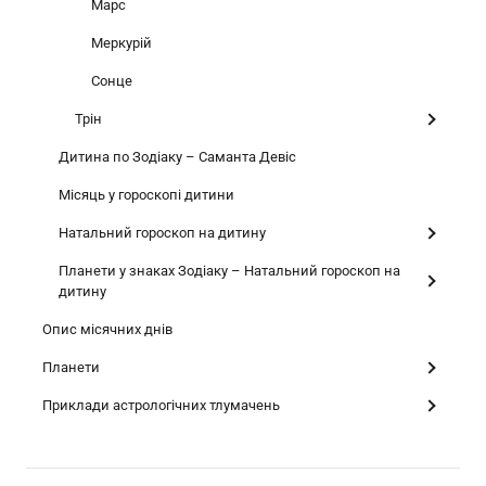
Марс
Меркурій
Сонце
Трін
Дитина по Зодіаку – Саманта Девіс
Місяць у гороскопі дитини
Натальний гороскоп на дитину
Планети у знаках Зодіаку – Натальний гороскоп на
дитину
Опис місячних днів
Планети
Приклади астрологічних тлумачень