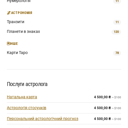
Нумерологія
11
🌌
АСТРОНОМІЯ
Транзити
11
Планети в знаках
120
🃏
ІНШЕ
Карти Таро
78
Послуги астролога
Натальна карта
4 500,00
₴
~ $100
Астрологія стосунків
4 500,00
₴
~ $100
Персональний астрологічний прогноз
4 500,00
₴
~ $100