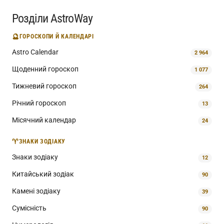
Розділи AstroWay
🔮
ГОРОСКОПИ Й КАЛЕНДАРІ
Astro Calendar
2 964
Щоденний гороскоп
1 077
Тижневий гороскоп
264
Річний гороскоп
13
Місячний календар
24
♈
ЗНАКИ ЗОДІАКУ
Знаки зодіаку
12
Китайський зодіак
90
Камені зодіаку
39
Сумісність
90