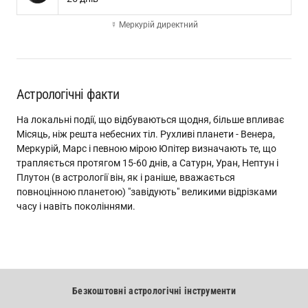
☿ Меркурій директний
Астрологічні факти
На локальні події, що відбуваються щодня, більше впливає
Місяць, ніж решта небесних тіл. Рухливі планети - Венера,
Меркурій, Марс і певною мірою Юпітер визначають те, що
трапляється протягом 15-60 днів, а Сатурн, Уран, Нептун і
Плутон (в астрології він, як і раніше, вважається
повноцінною планетою) "завідують" великими відрізками
часу і навіть поколіннями.
Безкоштовні астрологічні інструменти