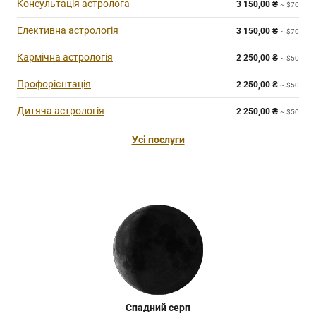
Консультація астролога
3 150,00
₴
~ $70
Елективна астрологія
3 150,00
₴
~ $70
Кармічна астрологія
2 250,00
₴
~ $50
Профорієнтація
2 250,00
₴
~ $50
Дитяча астрологія
2 250,00
₴
~ $50
Усі послуги
Спадний серп