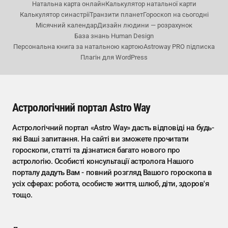
Натальна карта онлайн
Калькулятор натальної карти
Калькулятор синастрії
Транзити планет
Гороскоп на сьогодні
Місячний календар
Дизайн людини — розрахунок
База знань Human Design
Персональна книга за натальною картою
Astroway PRO підписка
Плагін для WordPress
Астрологічний портал Astro Way
Астрологічний портал «Astro Way» дасть відповіді на будь-
які Ваші запитання. На сайті ви зможете прочитати
гороскопи, статті та дізнатися багато нового про
астрологію. Особисті консультації астролога Нашого
порталу дадуть Вам - повний розгляд Вашого гороскопа в
усіх сферах: робота, особисте життя, шлюб, діти, здоров'я
тощо.