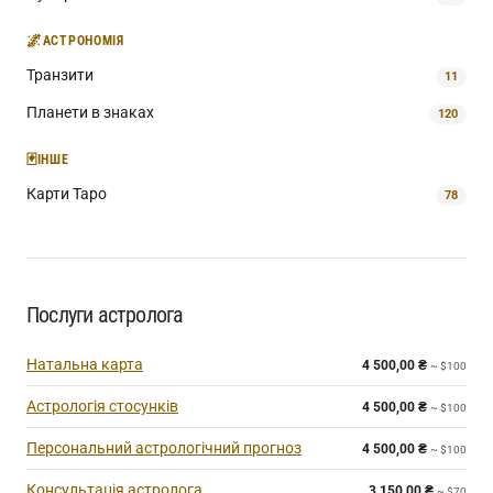
🌌
АСТРОНОМІЯ
Транзити
11
Планети в знаках
120
🃏
ІНШЕ
Карти Таро
78
Послуги астролога
Натальна карта
4 500,00
₴
~ $100
Астрологія стосунків
4 500,00
₴
~ $100
Персональний астрологічний прогноз
4 500,00
₴
~ $100
Консультація астролога
3 150,00
₴
~ $70