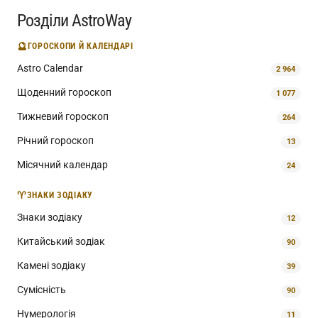
Розділи AstroWay
🔮
ГОРОСКОПИ Й КАЛЕНДАРІ
Astro Calendar
2 964
Щоденний гороскоп
1 077
Тижневий гороскоп
264
Річний гороскоп
13
Місячний календар
24
♈
ЗНАКИ ЗОДІАКУ
Знаки зодіаку
12
Китайський зодіак
90
Камені зодіаку
39
Сумісність
90
Нумерологія
11