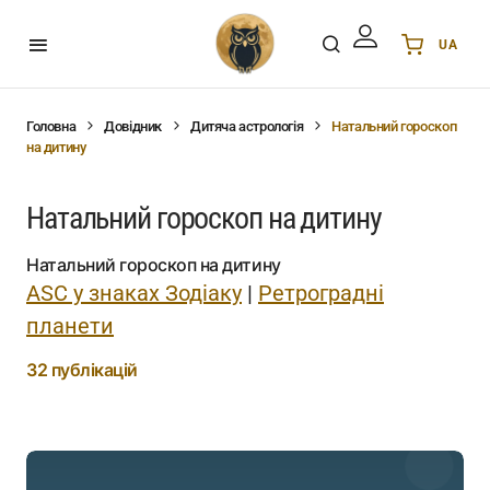
UA
Українська
UA
English
EN
Головна
Довідник
Дитяча астрологія
Натальний гороскоп
на дитину
Deutsch
DE
Polski
PL
Натальний гороскоп на дитину
Español
ES
Português
PT
Натальний гороскоп на дитину
हिन्दी
IN
ASC у знаках Зодіаку
|
Ретроградні
Français
FR
планети
한국어
KR
32 публікацій