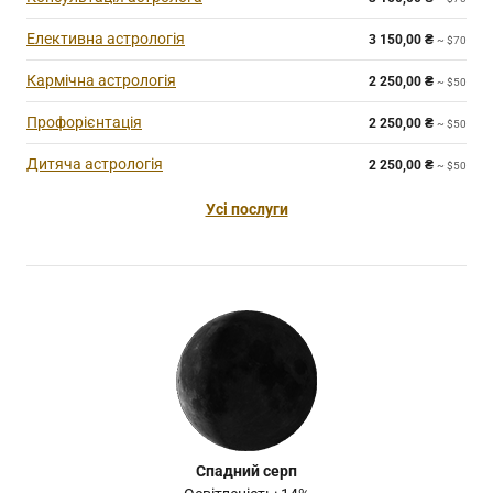
Елективна астрологія
3 150,00
₴
~ $70
Кармічна астрологія
2 250,00
₴
~ $50
Профорієнтація
2 250,00
₴
~ $50
Дитяча астрологія
2 250,00
₴
~ $50
Усі послуги
Спадний серп