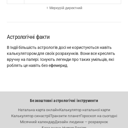
☿ Меркурій директний
Астрологічні факти
В Індії більшість астрологів досі не користуються навіть
калькулятором для своїх розрахунків. Вони все креслять
вручну на папері. Існують легенди про таких умільців, які
роблять це навіть без ефемерид.
Безкоштовні астрологічні інструменти
Натальна карта онлайн
Калькулятор натальної карти
Калькулятор синастрії
Транзити планет
Гороскоп на сьогодні
Місячний календар
Дизайн людини — розрахунок
База знань Human Design