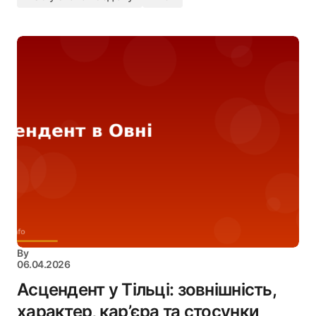
By
06.04.2026
Асцендент у Тільці: зовнішність,
характер, кар’єра та стосунки