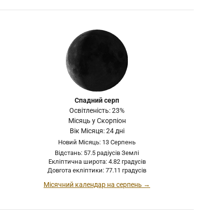
Спадний серп
Освітленість: 23%
Місяць у Скорпіон
Вік Місяця: 24 дні
Новий Місяць: 13 Серпень
Відстань: 57.5 радіусів Землі
Екліптична широта: 4.82 градусів
Довгота екліптики: 77.11 градусів
Місячний календар на серпень →