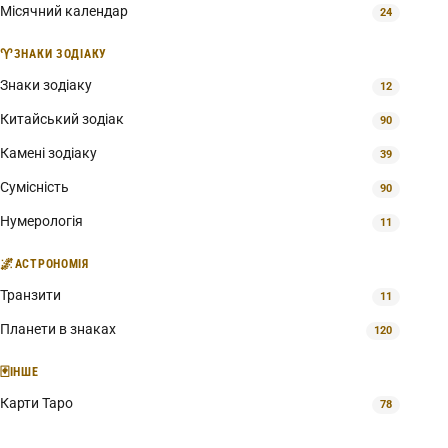
Місячний календар
24
♈
ЗНАКИ ЗОДІАКУ
Знаки зодіаку
12
Китайський зодіак
90
Камені зодіаку
39
Сумісність
90
Нумерологія
11
🌌
АСТРОНОМІЯ
Транзити
11
Планети в знаках
120
🃏
ІНШЕ
Карти Таро
78