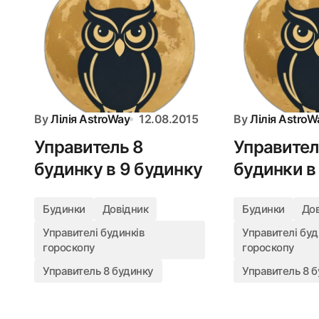
By
Лілія AstroWay
12.08.2015
By
Лілія AstroW
Управитель 8
Управител
будинку в 9 будинку
будинки в
Будинки
Довідник
Будинки
До
Управителі будинків
Управителі буд
гороскопу
гороскопу
Управитель 8 будинку
Управитель 8 