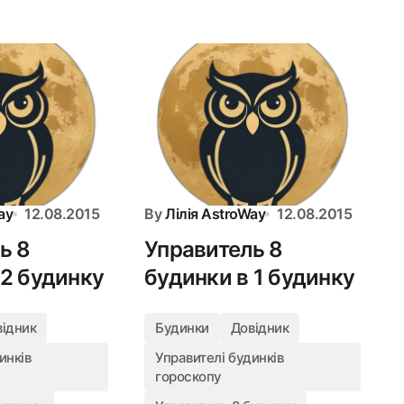
ay
12.08.2015
By
Лілія AstroWay
12.08.2015
ь 8
Управитель 8
 2 будинку
будинки в 1 будинку
відник
Будинки
Довідник
инків
Управителі будинків
гороскопу