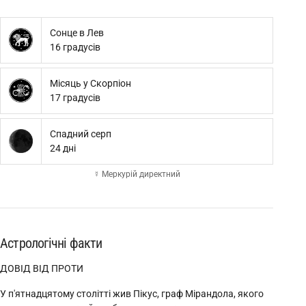
Сонце в Лев
16 градусів
Місяць у Скорпіон
17 градусів
Спадний серп
24 дні
☿ Меркурій директний
Астрологічні факти
ДОВІД ВІД ПРОТИ
У п'ятнадцятому столітті жив Пікус, граф Мірандола, якого