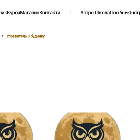
ник
Курси
Магазин
Контакти
Астро Школа
Посібник
Інст
Управитель 8 будинку