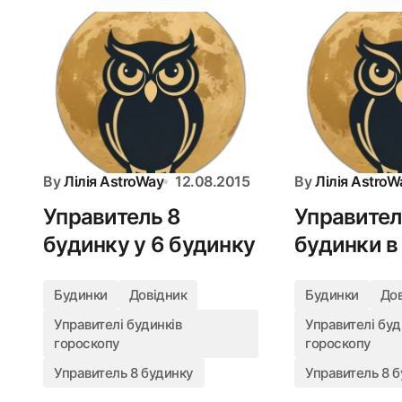
By
Лілія AstroWay
12.08.2015
By
Лілія AstroW
Управитель 8
Управител
будинку у 6 будинку
будинки в
Будинки
Довідник
Будинки
До
Управителі будинків
Управителі буд
гороскопу
гороскопу
Управитель 8 будинку
Управитель 8 