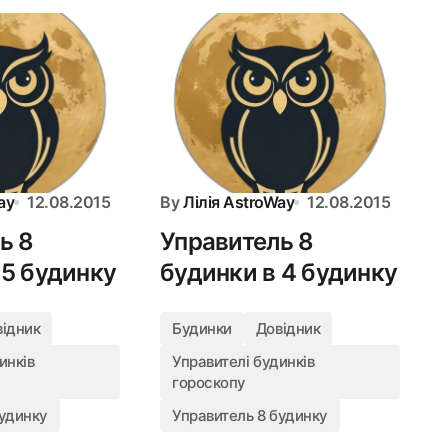
ay
12.08.2015
By
Лілія AstroWay
12.08.2015
ь 8
Управитель 8
 5 будинку
будинки в 4 будинку
відник
Будинки
Довідник
инків
Управителі будинків
гороскопу
будинку
Управитель 8 будинку