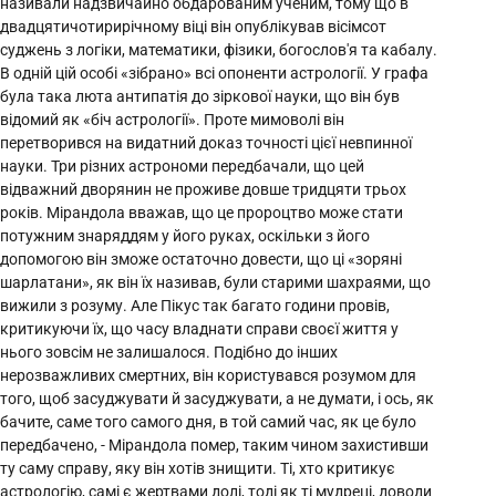
називали надзвичайно обдарованим ученим, тому що в
двадцятичотирирічному віці він опублікував вісімсот
суджень з логіки, математики, фізики, богослов'я та кабалу.
В одній цій особі «зібрано» всі опоненти астрології. У графа
була така люта антипатія до зіркової науки, що він був
відомий як «біч астрології». Проте мимоволі він
перетворився на видатний доказ точності цієї невпинної
науки. Три різних астрономи передбачали, що цей
відважний дворянин не проживе довше тридцяти трьох
років. Мірандола вважав, що це пророцтво може стати
потужним знаряддям у його руках, оскільки з його
допомогою він зможе остаточно довести, що ці «зоряні
шарлатани», як він їх називав, були старими шахраями, що
вижили з розуму. Але Пікус так багато години провів,
критикуючи їх, що часу владнати справи своєї життя у
нього зовсім не залишалося. Подібно до інших
нерозважливих смертних, він користувався розумом для
того, щоб засуджувати й засуджувати, а не думати, і ось, як
бачите, саме того самого дня, в той самий час, як це було
передбачено, - Мірандола помер, таким чином захистивши
ту саму справу, яку він хотів знищити. Ті, хто критикує
астрологію, самі є жертвами долі, тоді як ті мудреці, доводи