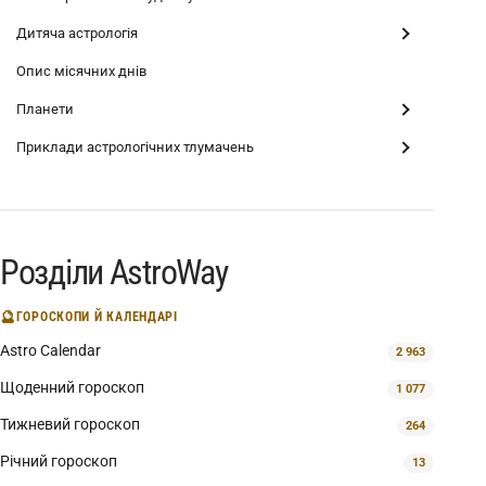
Дитяча астрологія
Опис місячних днів
Планети
Приклади астрологічних тлумачень
Розділи AstroWay
🔮
ГОРОСКОПИ Й КАЛЕНДАРІ
Astro Calendar
2 963
Щоденний гороскоп
1 077
Тижневий гороскоп
264
Річний гороскоп
13