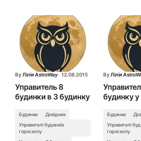
By
Лілія AstroWay
12.08.2015
By
Лілія AstroW
Управитель 8
Управител
будинки в 3 будинку
будинку у
Будинки
Довідник
Будинки
До
Управителі будинків
Управителі буд
гороскопу
гороскопу