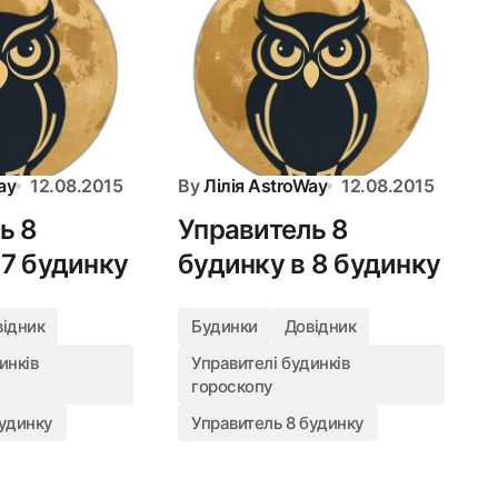
ay
12.08.2015
By
Лілія AstroWay
12.08.2015
ь 8
Управитель 8
 7 будинку
будинку в 8 будинку
відник
Будинки
Довідник
инків
Управителі будинків
гороскопу
будинку
Управитель 8 будинку