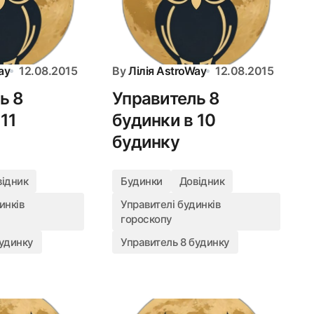
ay
12.08.2015
By
Лілія AstroWay
12.08.2015
ь 8
Управитель 8
11
будинки в 10
будинку
відник
Будинки
Довідник
инків
Управителі будинків
гороскопу
будинку
Управитель 8 будинку