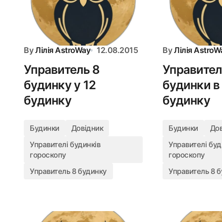
By
Лілія AstroWay
12.08.2015
By
Лілія AstroW
Управитель 8
Управител
будинку у 12
будинки в 
будинку
будинку
Будинки
Довідник
Будинки
До
Управителі будинків
Управителі буд
гороскопу
гороскопу
Управитель 8 будинку
Управитель 8 