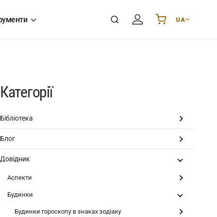
рументи
UA
Українська
UA
English
EN
Deutsch
DE
Polski
PL
Категорії
Español
ES
Português
PT
Бібліотека
हिन्दी
IN
Блог
Français
FR
한국어
KR
Довідник
Аспекти
Будинки
Будинки гороскопу в знаках зодіаку