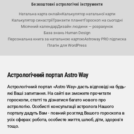
Безкоштовні астрологічні інструменти
Натальна карта онлайн
Калькулятор натальної карти
Калькулятор синастрії
Транзити планет
Гороскоп на сьогодні
Місячний календар
Дизайн людини — розрахунок
База знань Human Design
Персональна книга за натальною картою
Astroway PRO підписка
Плагін для WordPress
Астрологічний портал Astro Way
Астрологічний портал «Astro Way» дасть відповіді на будь-
які Ваші запитання. На сайті ви зможете прочитати
гороскопи, статті та дізнатися багато нового про
астрологію. Особисті консультації астролога Нашого
порталу дадуть Вам - повний розгляд Вашого гороскопа в
усіх сферах: робота, особисте життя, шлюб, діти, здоров'я
тощо.