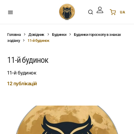
UA
Українська
UA
English
EN
Головна
Довідник
Будинки
Будинки гороскопу в знаках
зодіаку
11-й будинок
Deutsch
DE
Polski
PL
11-й будинок
Español
ES
Português
PT
11-й будинок
हिन्दी
IN
12 публікацій
Français
FR
한국어
KR