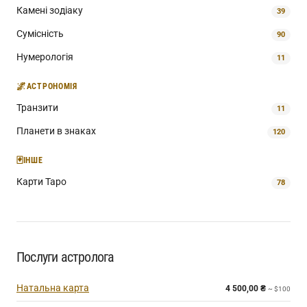
Камені зодіаку
39
Сумісність
90
Нумерологія
11
🌌
АСТРОНОМІЯ
Транзити
11
Планети в знаках
120
🃏
ІНШЕ
Карти Таро
78
Послуги астролога
Натальна карта
4 500,00
₴
~ $100