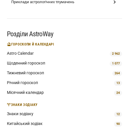
Приклади астрологічних тлумачень
Розділи AstroWay
🔮
ГОРОСКОПИ Й КАЛЕНДАРІ
Astro Calendar
2 962
Щоденний гороскоп
1 077
Тижневий гороскоп
264
Річний гороскоп
13
Місячний календар
24
♈
ЗНАКИ ЗОДІАКУ
Знаки зодіаку
12
Китайський зодіак
90