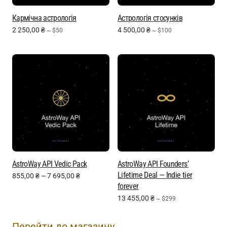
Кармічна астрологія
Астрологія стосунків
2 250,00
₴
4 500,00
₴
~ $50
~ $100
AstroWay API Vedic Pack
AstroWay API Founders’
Lifetime Deal — Indie tier
855,00
₴
–
7 695,00
₴
forever
13 455,00
₴
~ $299
Перейти до магазину →