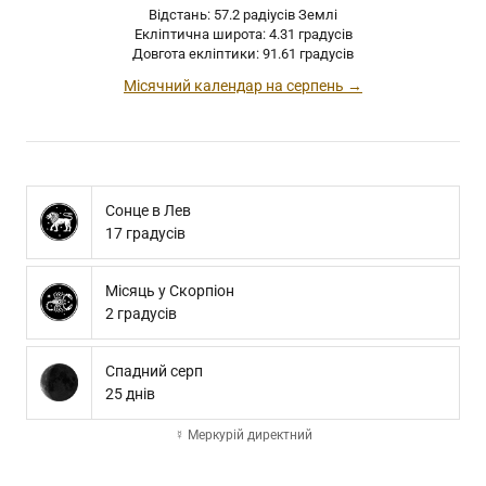
Відстань: 57.2 радіусів Землі
Екліптична широта: 4.31 градусів
Довгота екліптики: 91.61 градусів
Місячний календар на серпень →
Сонце в Лев
17 градусів
Місяць у Скорпіон
2 градусів
Спадний серп
25 днів
☿ Меркурій директний