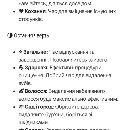
навчайтесь, діліться досвідом.
❤️ Кохання:
Час для зміцнення існуючих
стосунків.
🌗 Остання чверть
⭐ Загальне:
Час відпускання та
завершення. Позбавляйтесь зайвого.
💪 Здоров'я:
Ефективні процедури
очищення. Добрий час для видалення
зубів.
💇 Волосся:
Видалення небажаного
волосся буде максимально ефективним.
🌱 Сад і город:
Обрізайте дерева,
видаляйте бур'яни, боріться зі
шкідниками.