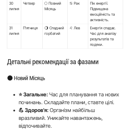
30
Четвер
🌕 Повний
♋ Рак
Пік енергії.
липня
Місяць
Підвищена
емоційність та
активність.
31
П'ятниця
🌖 Спадний
♌ Лев
Енергія спадає.
липня
горбатий
Час для аналізу
результатів та
подяки.
Детальні рекомендації за фазами
🌑 Новий Місяць
⭐ Загальне:
Час для планування та нових
починань. Складайте плани, ставте цілі.
💪 Здоров'я:
Організм найбільш
вразливий. Уникайте навантажень,
відпочивайте.