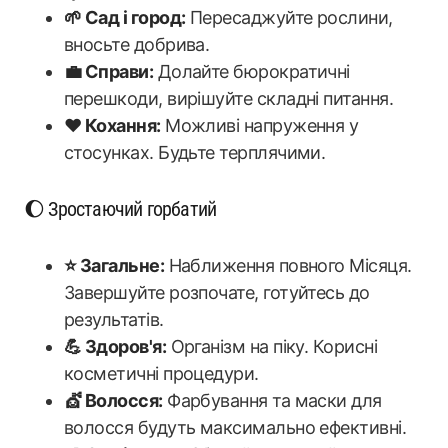
🌱 Сад і город:
Пересаджуйте рослини,
вносьте добрива.
💼 Справи:
Долайте бюрократичні
перешкоди, вирішуйте складні питання.
❤️ Кохання:
Можливі напруження у
стосунках. Будьте терплячими.
🌔 Зростаючий горбатий
⭐ Загальне:
Наближення повного Місяця.
Завершуйте розпочате, готуйтесь до
результатів.
💪 Здоров'я:
Організм на піку. Корисні
косметичні процедури.
💇 Волосся:
Фарбування та маски для
волосся будуть максимально ефективні.