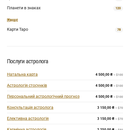
Планети в знаках
120
🃏
ІНШЕ
Карти Таро
78
Послуги астролога
Натальна карта
4 500,00
₴
~ $100
Астрологія стосунків
4 500,00
₴
~ $100
Персональний астрологічний прогноз
4 500,00
₴
~ $100
Консультація астролога
3 150,00
₴
~ $70
Елективна астрологія
3 150,00
₴
~ $70
Кармічна астрологія
2 250,00
₴
~ $50