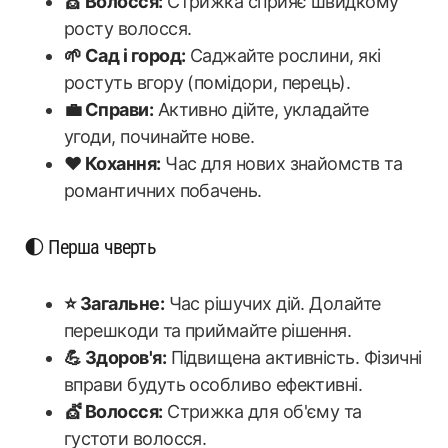
💇 Волосся:
Стрижка сприяє швидкому
росту волосся.
🌱 Сад і город:
Саджайте рослини, які
ростуть вгору (помідори, перець).
💼 Справи:
Активно дійте, укладайте
угоди, починайте нове.
❤️ Кохання:
Час для нових знайомств та
романтичних побачень.
🌓 Перша чверть
⭐ Загальне:
Час рішучих дій. Долайте
перешкоди та приймайте рішення.
💪 Здоров'я:
Підвищена активність. Фізичні
вправи будуть особливо ефективні.
💇 Волосся:
Стрижка для об'єму та
густоти волосся.