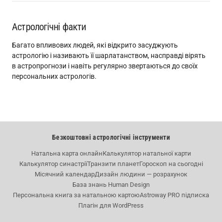
Астрологічні факти
Багато впливових людей, які відкрито засуджують
астрологію і називають її шарлатанством, насправді вірять
в астропрогнози і навіть регулярно звертаються до своїх
персональних астрологів.
Безкоштовні астрологічні інструменти
Натальна карта онлайн
Калькулятор натальної карти
Калькулятор синастрії
Транзити планет
Гороскоп на сьогодні
Місячний календар
Дизайн людини — розрахунок
База знань Human Design
Персональна книга за натальною картою
Astroway PRO підписка
Плагін для WordPress