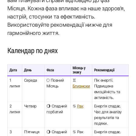
вам планувати справи відповідно до фаз
Місяця. Кожна фаза впливає на наше здоров’я,
настрій, стосунки та ефективність.
Використовуйте рекомендації нижче для
гармонійного життя.
Календар по днях
Місяць у
Дата
День
Фаза
Рекомендації
знаку
1
Середа
🌕 Повний
♊
Пік енергії.
липня
Місяць
Близнюки
Підвищена
емоційність та
активність.
2
Четвер
🌖 Спадний
♋
Рак
Енергія спадає.
липня
горбатий
Час для аналізу
результатів та
подяки.
3
П'ятниця
🌖 Спадний
♋ Рак
Енергія спадає.