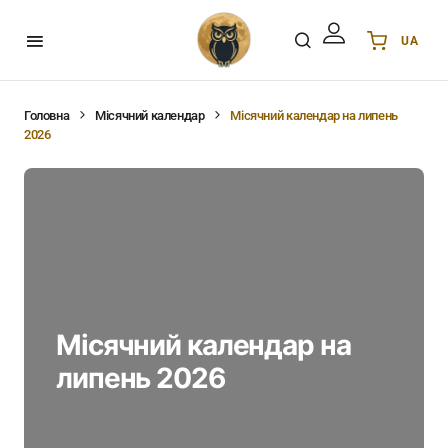
UA
Українська
UA
English
EN
Головна
Місячний календар
Місячний календар на липень
2026
Deutsch
DE
Polski
PL
Español
ES
Português
PT
हिन्दी
IN
Français
FR
한국어
KR
Місячний календар на
липень 2026