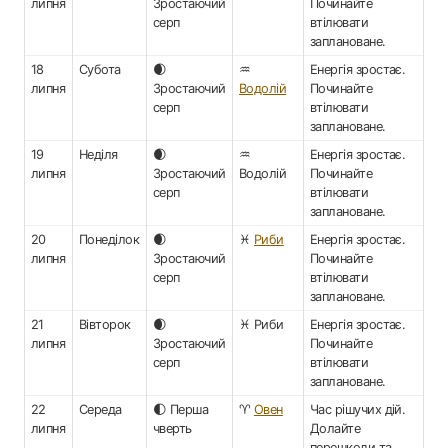
липня
Зростаючий
Починайте
серп
втілювати
заплановане.
18
Субота
🌒
♒
Енергія зростає.
липня
Зростаючий
Водолій
Починайте
серп
втілювати
заплановане.
19
Неділя
🌒
♒
Енергія зростає.
липня
Зростаючий
Водолій
Починайте
серп
втілювати
заплановане.
20
Понеділок
🌒
♓
Риби
Енергія зростає.
липня
Зростаючий
Починайте
серп
втілювати
заплановане.
21
Вівторок
🌒
♓ Риби
Енергія зростає.
липня
Зростаючий
Починайте
серп
втілювати
заплановане.
22
Середа
🌓 Перша
♈
Овен
Час рішучих дій.
липня
чверть
Долайте
перешкоди та