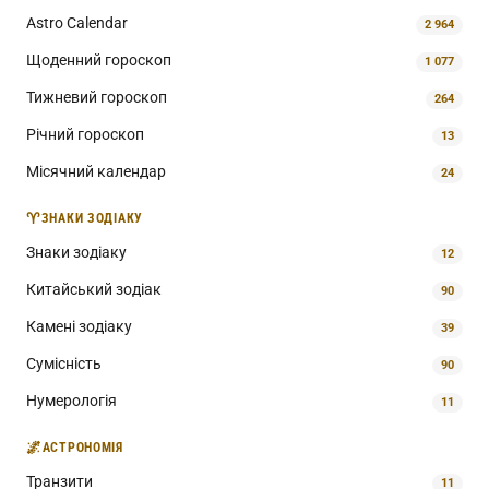
Astro Calendar
2 964
Щоденний гороскоп
1 077
Тижневий гороскоп
264
Річний гороскоп
13
Місячний календар
24
♈
ЗНАКИ ЗОДІАКУ
Знаки зодіаку
12
Китайський зодіак
90
Камені зодіаку
39
Сумісність
90
Нумерологія
11
🌌
АСТРОНОМІЯ
Транзити
11