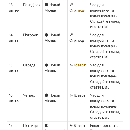
13
Понеділок
🌑 Новий
♐
Час для
липня
Місяць
Стрілець
планування та
нових починань.
Складайте плани,
ставте цілі.
14
Вівторок
🌑 Новий
♐
Час для
липня
Місяць
Стрілець
планування та
нових починань.
Складайте плани,
ставте цілі.
15
Середа
🌑 Новий
♑
Козеріг
Час для
липня
Місяць
планування та
нових починань.
Складайте плани,
ставте цілі.
16
Четвер
🌑 Новий
♑ Козеріг
Час для
липня
Місяць
планування та
нових починань.
Складайте плани,
ставте цілі.
17
П'ятниця
🌒
♑ Козеріг
Енергія зростає.