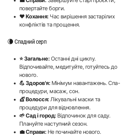
💼 Справи:
Завершуйте старі проєкти,
повертайте борги.
❤️ Кохання:
Час вирішення застарілих
конфліктів та прощення.
🌘 Спадний серп
⭐ Загальне:
Останні дні циклу.
Відпочивайте, медитуйте, готуйтесь до
нового.
💪 Здоров'я:
Мінімум навантажень. Спа-
процедури, масаж, сон.
💇 Волосся:
Лікувальні маски та
процедури для відновлення.
🌱 Сад і город:
Відпочинок для саду.
Плануйте наступний сезон.
💼 Справи:
Не починайте нового.