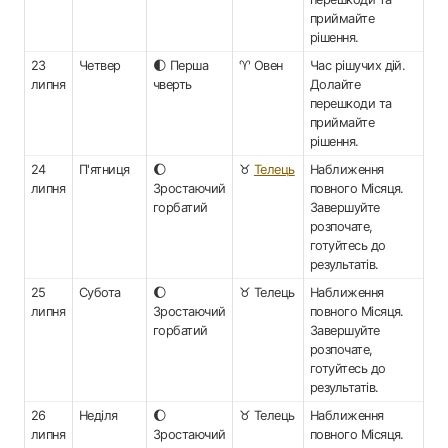
приймайте
рішення.
23
Четвер
🌓 Перша
♈ Овен
Час рішучих дій.
липня
чверть
Долайте
перешкоди та
приймайте
рішення.
24
П'ятниця
🌔
♉
Телець
Наближення
липня
Зростаючий
повного Місяця.
горбатий
Завершуйте
розпочате,
готуйтесь до
результатів.
25
Субота
🌔
♉ Телець
Наближення
липня
Зростаючий
повного Місяця.
горбатий
Завершуйте
розпочате,
готуйтесь до
результатів.
26
Неділя
🌔
♉ Телець
Наближення
липня
Зростаючий
повного Місяця.