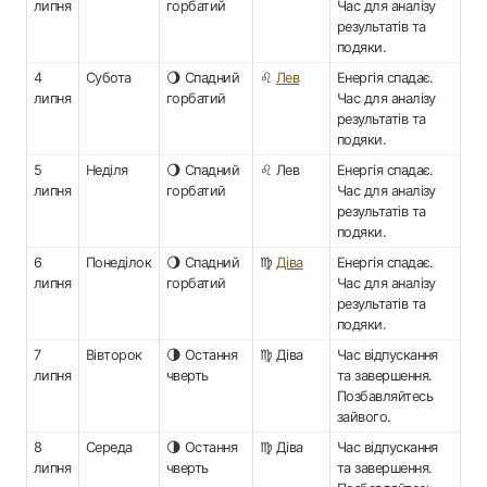
липня
горбатий
Час для аналізу
результатів та
подяки.
4
Субота
🌖 Спадний
♌
Лев
Енергія спадає.
липня
горбатий
Час для аналізу
результатів та
подяки.
5
Неділя
🌖 Спадний
♌ Лев
Енергія спадає.
липня
горбатий
Час для аналізу
результатів та
подяки.
6
Понеділок
🌖 Спадний
♍
Діва
Енергія спадає.
липня
горбатий
Час для аналізу
результатів та
подяки.
7
Вівторок
🌗 Остання
♍ Діва
Час відпускання
липня
чверть
та завершення.
Позбавляйтесь
зайвого.
8
Середа
🌗 Остання
♍ Діва
Час відпускання
липня
чверть
та завершення.