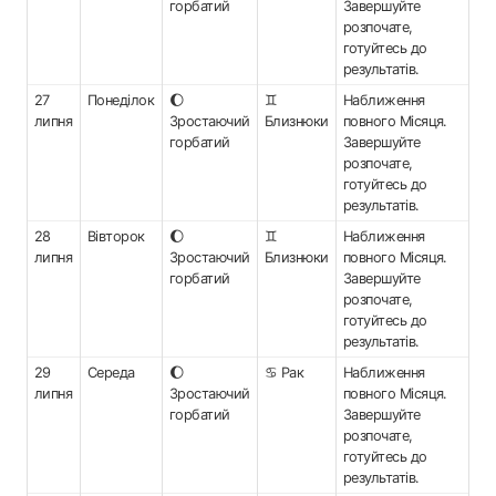
горбатий
Завершуйте
розпочате,
готуйтесь до
результатів.
27
Понеділок
🌔
♊
Наближення
липня
Зростаючий
Близнюки
повного Місяця.
горбатий
Завершуйте
розпочате,
готуйтесь до
результатів.
28
Вівторок
🌔
♊
Наближення
липня
Зростаючий
Близнюки
повного Місяця.
горбатий
Завершуйте
розпочате,
готуйтесь до
результатів.
29
Середа
🌔
♋ Рак
Наближення
липня
Зростаючий
повного Місяця.
горбатий
Завершуйте
розпочате,
готуйтесь до
результатів.