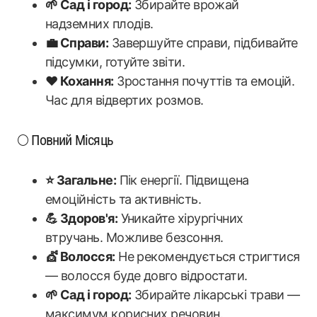
🌱 Сад і город:
Збирайте врожай
надземних плодів.
💼 Справи:
Завершуйте справи, підбивайте
підсумки, готуйте звіти.
❤️ Кохання:
Зростання почуттів та емоцій.
Час для відвертих розмов.
🌕 Повний Місяць
⭐ Загальне:
Пік енергії. Підвищена
емоційність та активність.
💪 Здоров'я:
Уникайте хірургічних
втручань. Можливе безсоння.
💇 Волосся:
Не рекомендується стригтися
— волосся буде довго відростати.
🌱 Сад і город:
Збирайте лікарські трави —
максимум корисних речовин.