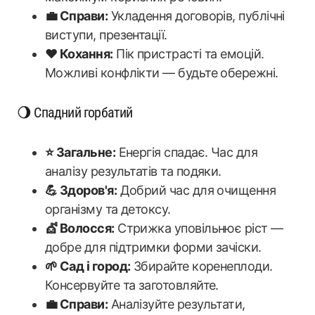
💼 Справи:
Укладення договорів, публічні
виступи, презентації.
❤️ Кохання:
Пік пристрасті та емоцій.
Можливі конфлікти — будьте обережні.
🌖 Спадний горбатий
⭐ Загальне:
Енергія спадає. Час для
аналізу результатів та подяки.
💪 Здоров'я:
Добрий час для очищення
організму та детоксу.
💇 Волосся:
Стрижка уповільнює ріст —
добре для підтримки форми зачіски.
🌱 Сад і город:
Збирайте коренеплоди.
Консервуйте та заготовляйте.
💼 Справи:
Аналізуйте результати,