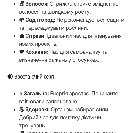
💇 Волосся:
Стрижка сприяє зміцненню
волосся та швидкому росту.
🌱 Сад і город:
Не рекомендується садити
та пересаджувати рослини.
💼 Справи:
Ідеальний час для планування
нових проєктів.
❤️ Кохання:
Час для самоаналізу та
визначення бажань у стосунках.
🌒 Зростаючий серп
⭐ Загальне:
Енергія зростає. Починайте
втілювати заплановане.
💪 Здоров'я:
Організм набирає сили.
Добрий час для початку дієти чи
тренувань.