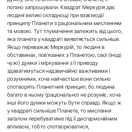
погано запрошували. Квадрат Меркурія дає
людині великі складнощі при взаємодії
принципу Планети з раціональним мисленням
та мовою. Тут тлумачення залежить від цього,
яка планета у квадраті виявляється сильніше.
Якщо переважає Меркурій, то людині в
обставинах, пов'язаних з Планетою, свої (іноді
чужі) думки і міркування з її приводу
здаватимуться надзвичайно важливими і
розумними, хоча найчастіше вони сильно
спотворять Планетний принцип, бо людина
багато в ньому (раціонально) не розуміє, хоча
інші його думки можуть бути справді. Якщо ж
у квадраті сильніше Планета, то мислення
загалом перебуватиме під її дисгармонійним
впливом, тобто спотворюватися,