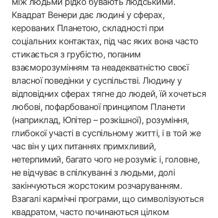
між людьми рідко бувають людськими.
Квадрат Венери дає людині у сферах,
керованих Планетою, складності при
соціальних контактах, під час яких вона часто
стикається з грубістю, поганим
взаєморозумінням та неадекватністю своєї
власної поведінки у суспільстві. Людину у
відповідних сферах тягне до людей, їй хочеться
любові, пофарбованої принципом Планети
(наприклад, Юпітер – розкішної), розуміння,
глибокої участі в суспільному житті, і в той же
час він у цих питаннях примхливий,
нетерпимий, багато чого не розуміє і, головне,
не відчуває в спілкуванні з людьми, долі
закінчуються жорстоким розчаруванням.
Взагалі кармічні програми, що символізуються
квадратом, часто починаються цілком