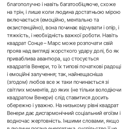
благополучно і навіть багатообіцяюче, схоже
на трін, і лише коли людина достатньою мірою
включається (емоційно, ментально та
екзистенційно), вона починає відчувати і опір, і
тяжкість, і необхідність важкої роботи. Навіть
квадрат Сонце – Марс може розпочати свій
прояв над вигляді жорсткого удару долі, бо як
приваблива авантюра, що стосується
квадратів Венери, то їх типові початкові радощі
і емоційні залучення; так, найнещасніша
(згодом) любов все ж таки починається зі
світлих моментів, до яких (не тільки володіючи
квадратом Венери) слід ставитися досить
обережно і уважно. На низькому рівні квадрат
Венери дає дисгармонічний соціальний егоїзм і
водночас жертовність. Іншими словами, якщо
в людини погана енергетика, суспільство її не