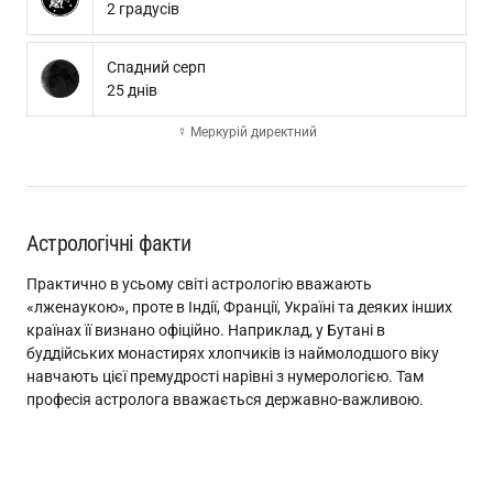
2 градусів
Спадний серп
25 днів
☿ Меркурій директний
Астрологічні факти
Практично в усьому світі астрологію вважають
«лженаукою», проте в Індії, Франції, Україні та деяких інших
країнах її визнано офіційно. Наприклад, у Бутані в
буддійських монастирях хлопчиків із наймолодшого віку
навчають цієї премудрості нарівні з нумерологією. Там
професія астролога вважається державно-важливою.