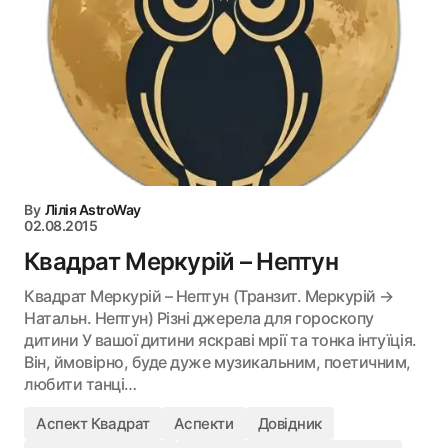
By
Лілія AstroWay
02.08.2015
Квадрат Меркурій – Нептун
Квадрат Меркурій – Нептун (Транзит. Меркурій →
Натальн. Нептун) Різні джерела для гороскопу
дитини У вашої дитини яскраві мрії та тонка інтуїція.
Він, ймовірно, буде дуже музикальним, поетичним,
любити танці…
Аспект Квадрат
Аспекти
Довідник