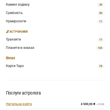
Камені зодіаку
39
Сумісність
90
Нумерологія
11
🌌
АСТРОНОМІЯ
Транзити
11
Планети в знаках
120
🃏
ІНШЕ
Карти Таро
78
Послуги астролога
Натальна карта
4 500,00
₴
~ $100