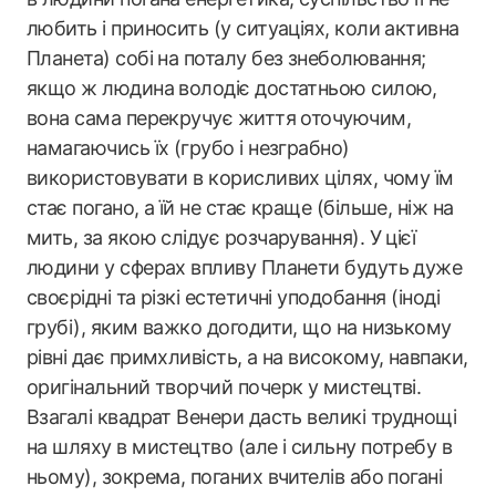
любить і приносить (у ситуаціях, коли активна
Планета) собі на поталу без знеболювання;
якщо ж людина володіє достатньою силою,
вона сама перекручує життя оточуючим,
намагаючись їх (грубо і незграбно)
використовувати в корисливих цілях, чому їм
стає погано, а їй не стає краще (більше, ніж на
мить, за якою слідує розчарування). У цієї
людини у сферах впливу Планети будуть дуже
своєрідні та різкі естетичні уподобання (іноді
грубі), яким важко догодити, що на низькому
рівні дає примхливість, а на високому, навпаки,
оригінальний творчий почерк у мистецтві.
Взагалі квадрат Венери дасть великі труднощі
на шляху в мистецтво (але і сильну потребу в
ньому), зокрема, поганих вчителів або погані