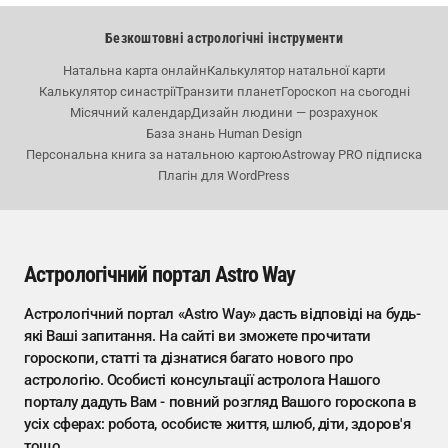
Безкоштовні астрологічні інструменти
Натальна карта онлайн
Калькулятор натальної карти
Калькулятор синастрії
Транзити планет
Гороскоп на сьогодні
Місячний календар
Дизайн людини — розрахунок
База знань Human Design
Персональна книга за натальною картою
Astroway PRO підписка
Плагін для WordPress
Астрологічний портал Astro Way
Астрологічний портал «Astro Way» дасть відповіді на будь-
які Ваші запитання. На сайті ви зможете прочитати
гороскопи, статті та дізнатися багато нового про
астрологію. Особисті консультації астролога Нашого
порталу дадуть Вам - повний розгляд Вашого гороскопа в
усіх сферах: робота, особисте життя, шлюб, діти, здоров'я
тощо.