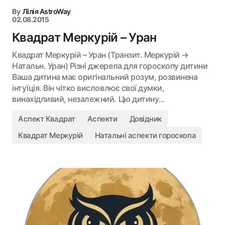
By
Лілія AstroWay
02.08.2015
Квадрат Меркурій – Уран
Квадрат Меркурій – Уран (Транзит. Меркурій →
Натальн. Уран) Різні джерела для гороскопу дитини
Ваша дитина має оригінальний розум, розвинена
інтуїція. Він чітко висловлює свої думки,
винахідливий, незалежний. Цю дитину…
Аспект Квадрат
Аспекти
Довідник
Квадрат Меркурій
Натальні аспекти гороскопа