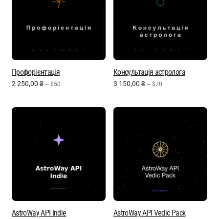
Профорієнтація
Консультація астролога
2 250,00
₴
3 150,00
₴
~ $50
~ $70
AstroWay API Indie
AstroWay API Vedic Pack