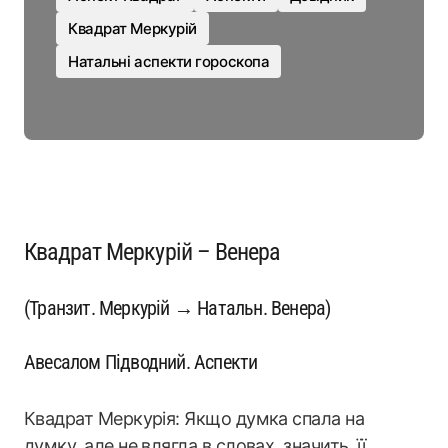
Квадрат Меркурій
Натальні аспекти гороскопа
Квадрат Меркурій – Венера
(Транзит. Меркурій → Натальн. Венера)
Авесалом Підводний. Аспекти
Квадрат Меркурія: Якщо думка спала на
думку, але не влягла в словах, значить, її