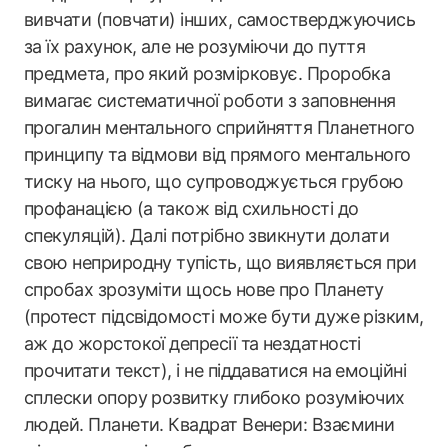
вивчати (повчати) інших, самостверджуючись
за їх рахунок, але не розуміючи до пуття
предмета, про який розмірковує. Проробка
вимагає систематичної роботи з заповнення
прогалин ментального сприйняття Планетного
принципу та відмови від прямого ментального
тиску на нього, що супроводжується грубою
профанацією (а також від схильності до
спекуляцій). Далі потрібно звикнути долати
свою неприродну тупість, що виявляється при
спробах зрозуміти щось нове про Планету
(протест підсвідомості може бути дуже різким,
аж до жорстокої депресії та нездатності
прочитати текст), і не піддаватися на емоційні
сплески опору розвитку глибоко розуміючих
людей. Планети. Квадрат Венери: Взаємини