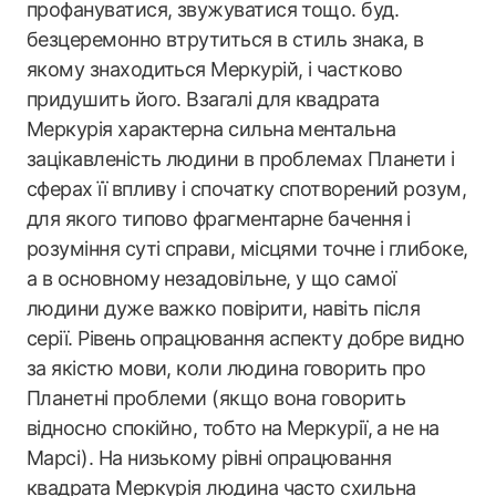
профануватися, звужуватися тощо. буд.
безцеремонно втрутиться в стиль знака, в
якому знаходиться Меркурій, і частково
придушить його. Взагалі для квадрата
Меркурія характерна сильна ментальна
зацікавленість людини в проблемах Планети і
сферах її впливу і спочатку спотворений розум,
для якого типово фрагментарне бачення і
розуміння суті справи, місцями точне і глибоке,
а в основному незадовільне, у що самої
людини дуже важко повірити, навіть після
серії. Рівень опрацювання аспекту добре видно
за якістю мови, коли людина говорить про
Планетні проблеми (якщо вона говорить
відносно спокійно, тобто на Меркурії, а не на
Марсі). На низькому рівні опрацювання
квадрата Меркурія людина часто схильна