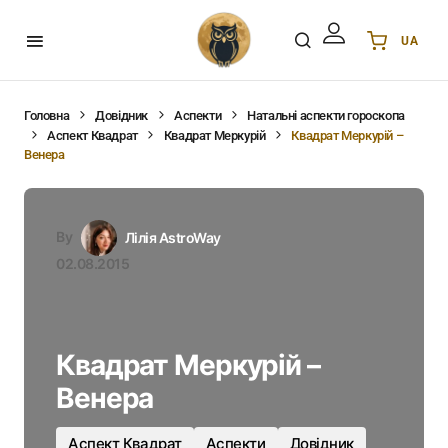
UA
Українська
UA
English
EN
Головна
Довідник
Аспекти
Натальні аспекти гороскопа
Аспект Квадрат
Квадрат Меркурій
Квадрат Меркурій –
Deutsch
DE
Венера
Polski
PL
Español
ES
Português
PT
By
Лілія AstroWay
हिन्दी
IN
02.08.2015
Français
FR
한국어
KR
Квадрат Меркурій –
Венера
Аспект Квадрат
Аспекти
Довідник