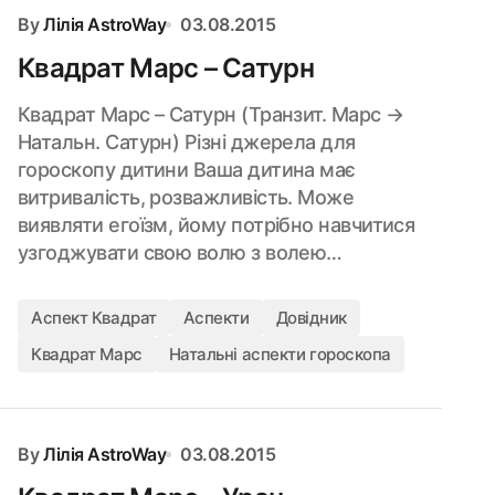
By
Лілія AstroWay
03.08.2015
Квадрат Марс – Сатурн
Квадрат Марс – Сатурн (Транзит. Марс →
Натальн. Сатурн) Різні джерела для
гороскопу дитини Ваша дитина має
витривалість, розважливість. Може
виявляти егоїзм, йому потрібно навчитися
узгоджувати свою волю з волею…
Аспект Квадрат
Аспекти
Довідник
Квадрат Марс
Натальні аспекти гороскопа
By
Лілія AstroWay
03.08.2015