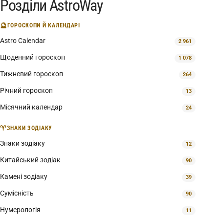
Розділи AstroWay
🔮
ГОРОСКОПИ Й КАЛЕНДАРІ
Astro Calendar
2 961
Щоденний гороскоп
1 078
Тижневий гороскоп
264
Річний гороскоп
13
Місячний календар
24
♈
ЗНАКИ ЗОДІАКУ
Знаки зодіаку
12
Китайський зодіак
90
Камені зодіаку
39
Сумісність
90
Нумерологія
11