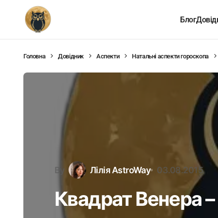
Блог
Довід
Головна
Довідник
Аспекти
Натальні аспекти гороскопа
By
Лілія AstroWay
03.08.2015
Квадрат Венера –