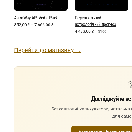
AstroWay API Vedic Pack
Персональний
астрологічний прогноз
852,00
₴
–
7 666,00
₴
4 483,00
₴
~ $100
Перейти до магазину →
Досліджуйте ас
Безкоштовні калькулятори, натальна к
для само