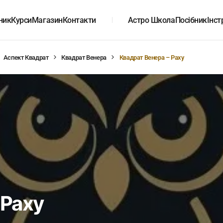
ник
Курси
Магазин
Контакти
Астро Школа
Посібник
Інст
Аспект Квадрат
Квадрат Венера
Квадрат Венера – Раху
 Раху