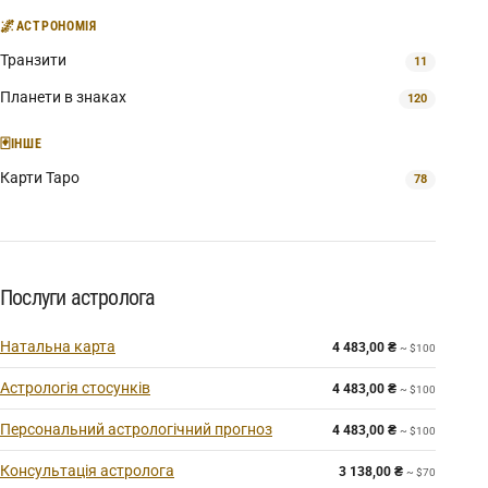
🌌
АСТРОНОМІЯ
Транзити
11
Планети в знаках
120
🃏
ІНШЕ
Карти Таро
78
Послуги астролога
Натальна карта
4 483,00
₴
~ $100
Астрологія стосунків
4 483,00
₴
~ $100
Персональний астрологічний прогноз
4 483,00
₴
~ $100
Консультація астролога
3 138,00
₴
~ $70