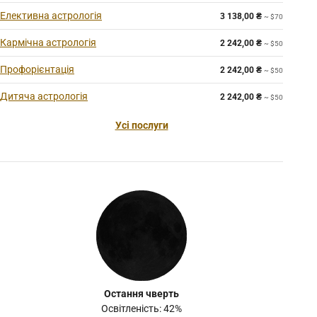
Елективна астрологія
3 138,00
₴
~ $70
Кармічна астрологія
2 242,00
₴
~ $50
Профорієнтація
2 242,00
₴
~ $50
Дитяча астрологія
2 242,00
₴
~ $50
Усі послуги
Остання чверть
Освітленість: 42%