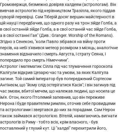
Громовержця, безмежно довіряв халдеям (астрологам). Він
вивчав астрологію під керівництвом Тразілла, якого піддав
суворій перевірці. Сам Тіберій досяг вершин майстерності в
цій науці і передбачив, що одного разу на трон зійде Голба, а
в свої останній зійде Голба, а в свої останній час зійде Голба,
а в свої останні Гая" (Див.: Granger. Worship of the Romans).
Згідно з Сенекою, "коли Павло зібрався на війну проти
персів, на небі з'явився метеор розміром з місяць; аналогічне
знамення відзначило і смерть Августа, і страту Сеяна, і
попередило про смерть Німеччини".
Астролог і математик Сілла під час тлумачення гороскопа
Калігули відкрив Цезарю час та умови, за яких Калігула
загине. Той самий імператор був попереджений Сортесом
Антінеєм, що "йому слід остерігатися Касія"; і він загинув під
час змови, вбитої мечем, що належав людині, що носила це
ім'я. Отон, якого Птолемей запевнив, що він переживе
Нерона і буде правителем римлян, оточив себе провидцями
та астрологами і звертався до них за порадами. Сам Нерон
також займався астрологією. Вітелій, намагаючись вигнати
астрологів із Риму - тобто всіх, крім власного, - був
поставлений у глухий кут. Ці "халдеї" перехитрили його,