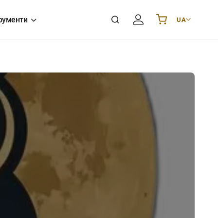
рументи
UA
Українська
UA
English
EN
Deutsch
DE
Polski
PL
Español
ES
Português
PT
हिन्दी
IN
Français
FR
한국어
KR