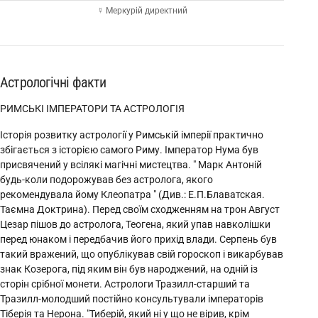
☿ Меркурій директний
Астрологічні факти
РИМСЬКІ ІМПЕРАТОРИ ТА АСТРОЛОГІЯ
Історія розвитку астрології у Римській імперії практично
збігається з історією самого Риму. Імператор Нума був
присвячений у всілякі магічні мистецтва. " Марк Антоній
будь-коли подорожував без астролога, якого
рекомендувала йому Клеопатра " (Див.: Е.П.Блаватская.
Таємна Доктрина). Перед своїм сходженням на трон Август
Цезар пішов до астролога, Теогена, який упав навколішки
перед юнаком і передбачив його прихід влади. Серпень був
такий вражений, що опублікував свій гороскоп і викарбував
знак Козерога, під яким він був народжений, на одній із
сторін срібної монети. Астрологи Тразилл-старший та
Тразилл-молодший постійно консультували імператорів
Тіберія та Нерона. "Тиберій, який ні у що не вірив, крім