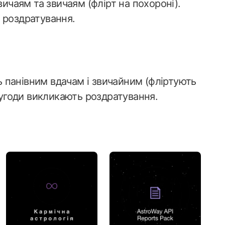
вичаям та звичаям (флірт на похороні).
 роздратування.
ть панівним вдачам і звичайним (фліртують
і угоди викликають роздратування.