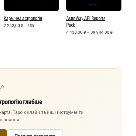
Кармічна астрологія
AstroWay API Reports
Pack
2 242,00
₴
~ $50
4 438,00
₴
–
39 944,00
₴
✨
трологію глибше
арта, Таро онлайн та інші інструменти
пізнання.