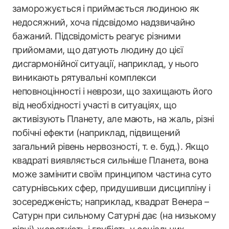
заморожується і приймається людиною як
недосяжний, хоча підсвідомо надзвичайно
бажаний. Підсвідомість реагує різними
прийомами, що датують людину до цієї
дисгармонійної ситуації, наприклад, у нього
виникають рятувальні комплекси
неповноцінності і неврози, що захищають його
від необхідності участі в ситуаціях, що
активізують Планету, але мають, на жаль, різні
побічні ефекти (наприклад, підвищений
загальний рівень нервозності, т. е. буд.). Якщо
квадраті виявляється сильніше Планета, вона
може замінити своїм принципом частина суто
сатурнівських сфер, придушивши дисципліну і
зосередженість; наприклад, квадрат Венера –
Сатурн при сильному Сатурні дає (на низькому