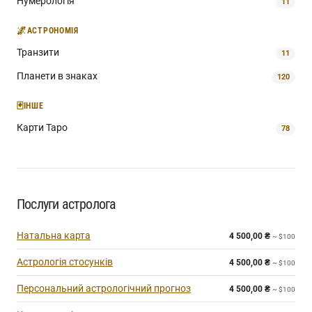
Нумерологія
11
🌌
АСТРОНОМІЯ
Транзити
11
Планети в знаках
120
🃏
ІНШЕ
Карти Таро
78
Послуги астролога
Натальна карта
4 500,00
₴
~ $100
Астрологія стосунків
4 500,00
₴
~ $100
Персональний астрологічний прогноз
4 500,00
₴
~ $100