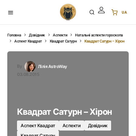
UA
Українська
UA
English
EN
Головна
Довідник
Аспекти
Натальні аспекти гороскопа
Аспект Квадрат
Квадрат Сатурн
Квадрат Сатурн – Хірон
Deutsch
DE
Polski
PL
Español
ES
By
Лілія AstroWay
Português
PT
03.08.2015
हिन्दी
IN
Français
FR
한국어
KR
Квадрат Сатурн – Хірон
Аспект Квадрат
Аспекти
Довідник
Квадрат Сатурн