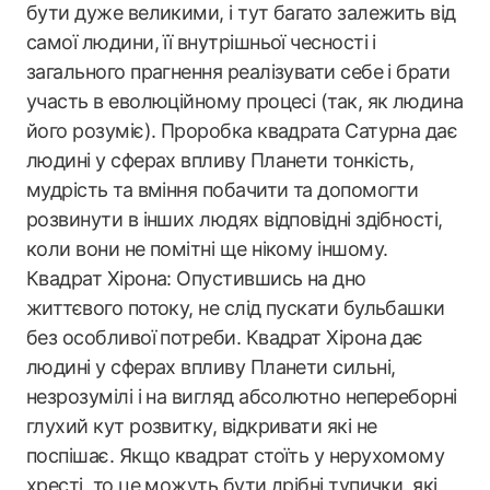
бути дуже великими, і тут багато залежить від
самої людини, її внутрішньої чесності і
загального прагнення реалізувати себе і брати
участь в еволюційному процесі (так, як людина
його розуміє). Проробка квадрата Сатурна дає
людині у сферах впливу Планети тонкість,
мудрість та вміння побачити та допомогти
розвинути в інших людях відповідні здібності,
коли вони не помітні ще нікому іншому.
Квадрат Хірона: Опустившись на дно
життєвого потоку, не слід пускати бульбашки
без особливої потреби. Квадрат Хірона дає
людині у сферах впливу Планети сильні,
незрозумілі і на вигляд абсолютно непереборні
глухий кут розвитку, відкривати які не
поспішає. Якщо квадрат стоїть у нерухомому
хресті, то це можуть бути дрібні тупички, які