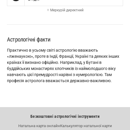
☿ Меркурій директний
Астрологічні факти
Практично в усьому світі астрологію вважають
«лженаукою», проте в Індії, Франції, Україні та деяких інших
країнах її визнано офіційно. Наприклад, у Бутані в
буддійських монастирях хлопчиків із наймолодшого віку
навчають цієї премудрості нарівні з нумерологією. Там
професія астролога вважається державно-важливою.
Безкоштовні астрологічні інструменти
Натальна карта онлайн
Калькулятор натальної карти