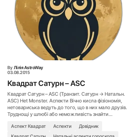
By
Лілія AstroWay
03.08.2015
Квадрат Сатурн – ASC
Квадрат Сатурн – ASC (Транзит. Сатурн → Натальн.
ASC) Het Monster. Аспекти Вічно кисла фізіономія,
нетовариська ведуть до того, що в них мало друзів.
Труднощі у шлюбі або неможливість знайти…
Аспект Квадрат
Аспекти
Довідник
Квадрат Сатурн
Натальні аспекти гороскопа