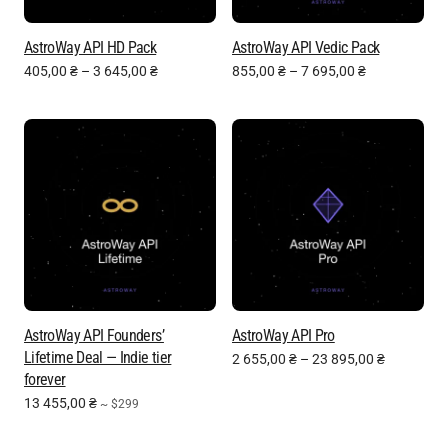
AstroWay API HD Pack
AstroWay API Vedic Pack
405,00
₴
–
3 645,00
₴
855,00
₴
–
7 695,00
₴
AstroWay API Founders’
AstroWay API Pro
Lifetime Deal — Indie tier
2 655,00
₴
–
23 895,00
₴
forever
13 455,00
₴
~ $299