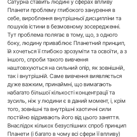
Сатурна ставить людині у сферах впливу
Планети проблему глибокого занурення в
себе, вироблення внутрішньої дисципліни та
пошуків істини в безмовному зосередженні.
Тут проблема полягає в тому, що, з одного
боку, людину приваблює Планетний принцип,
їй хочеться її глибоко зрозуміти та освоїти, а з
іншого, спроби такого вивчення
наштовхуються на сильний опір, як зовнішній,
так і внутрішній. Саме вивчення виявляється
дуже важким, принаймні, що вимагають
набагато більшої кількості концентрації та
зусиль, ніж у людини є в даний момент, і, крім
того, зовнішні та внутрішні хаотичні сили
постійно відривають його від цього заняття.
Внаслідок кількох безуспішних спроб принцип
Планети (і багато в чому всі сфери її впливу)