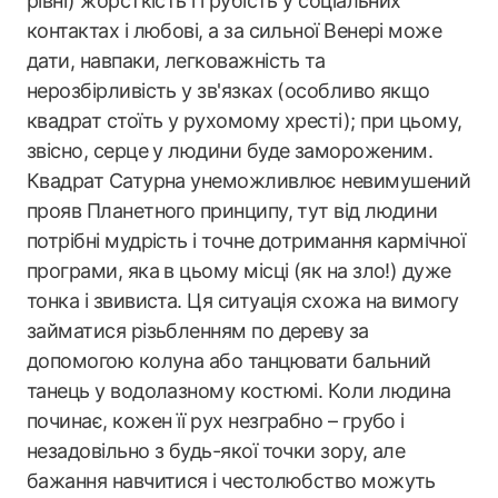
рівні) жорсткість і грубість у соціальних
контактах і любові, а за сильної Венері може
дати, навпаки, легковажність та
нерозбірливість у зв'язках (особливо якщо
квадрат стоїть у рухомому хресті); при цьому,
звісно, серце у людини буде замороженим.
Квадрат Сатурна унеможливлює невимушений
прояв Планетного принципу, тут від людини
потрібні мудрість і точне дотримання кармічної
програми, яка в цьому місці (як на зло!) дуже
тонка і звивиста. Ця ситуація схожа на вимогу
займатися різьбленням по дереву за
допомогою колуна або танцювати бальний
танець у водолазному костюмі. Коли людина
починає, кожен її рух незграбно – грубо і
незадовільно з будь-якої точки зору, але
бажання навчитися і честолюбство можуть