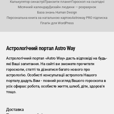
Калькулятор синастрії
Транзити планет
Гороскоп на сьогодні
Місячний календар
Дизайн людини — розрахунок
База знань Human Design
Персональна книга за натальною картою
Astroway PRO підписка
Плагін для WordPress
Астрологічний портал Astro Way
Астрологічний портал «Astro Way» дасть відповіді на будь-
які Ваші запитання. На сайті ви зможете прочитати
гороскопи, статті та дізнатися багато нового про
астрологію. Особисті консультації астролога Нашого
порталу дадуть Вам - повний розгляд Вашого гороскопа в
усіх сферах: робота, особисте життя, шлюб, діти, здоров'я
тощо.
Доставка