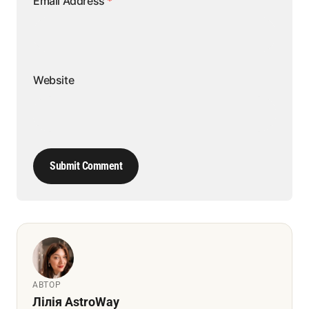
Email Address
*
Website
Submit Comment
АВТОР
Лілія AstroWay