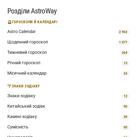
Розділи AstroWay
🔮
ГОРОСКОПИ Й КАЛЕНДАРІ
Astro Calendar
2 963
Щоденний гороскоп
1 077
Тижневий гороскоп
264
Річний гороскоп
13
Місячний календар
24
♈
ЗНАКИ ЗОДІАКУ
Знаки зодіаку
12
Китайський зодіак
90
Камені зодіаку
39
Сумісність
90