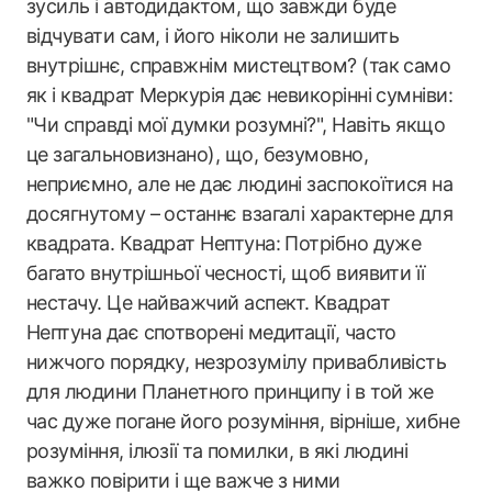
зусиль і автодидактом, що завжди буде
відчувати сам, і його ніколи не залишить
внутрішнє, справжнім мистецтвом? (так само
як і квадрат Меркурія дає невикорінні сумніви:
"Чи справді мої думки розумні?", Навіть якщо
це загальновизнано), що, безумовно,
неприємно, але не дає людині заспокоїтися на
досягнутому – останнє взагалі характерне для
квадрата. Квадрат Нептуна: Потрібно дуже
багато внутрішньої чесності, щоб виявити її
нестачу. Це найважчий аспект. Квадрат
Нептуна дає спотворені медитації, часто
нижчого порядку, незрозумілу привабливість
для людини Планетного принципу і в той же
час дуже погане його розуміння, вірніше, хибне
розуміння, ілюзії та помилки, в які людині
важко повірити і ще важче з ними