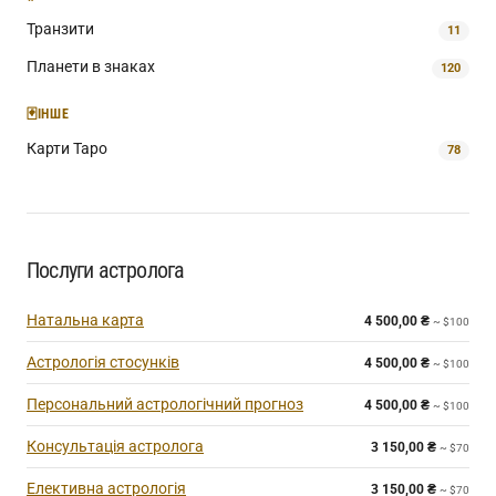
Транзити
11
Планети в знаках
120
🃏
ІНШЕ
Карти Таро
78
Послуги астролога
Натальна карта
4 500,00
₴
~ $100
Астрологія стосунків
4 500,00
₴
~ $100
Персональний астрологічний прогноз
4 500,00
₴
~ $100
Консультація астролога
3 150,00
₴
~ $70
Елективна астрологія
3 150,00
₴
~ $70