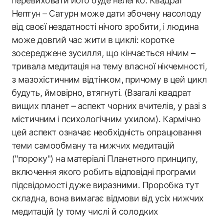
перевиховати його буде нелегко. Квадрат
Нептун – Сатурн може дати збочену насолоду
від своєї нездатності нічого зробити, і людина
може довгий час жити в циклі: коротке
зосереджене зусилля, що кінчається нічим –
тривала медитація на тему власної нікчемності,
з мазохістичним відтінком, причому в цей цикл
будуть, ймовірно, втягнуті. (Взагалі квадрат
вищих планет – аспект чорних вчителів, у разі з
містичним і психологічним ухилом). Кармічно
цей аспект означає необхідність опрацювання
теми самообману та нижчих медитацій
("пороку") на матеріалі Планетного принципу,
включення якого робить відповідні програми
підсвідомості дуже виразними. Проробка тут
складна, вона вимагає відмови від усіх нижчих
медитацій (у тому числі й солодких