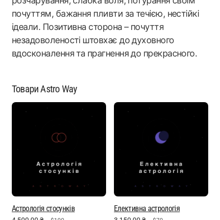
розчарування, слабка воля, потурання своїм
почуттям, бажання пливти за течією, нестійкі
ідеали. Позитивна сторона – почуття
незадоволеності штовхає до духовного
вдосконалення та прагнення до прекрасного.
Товари Astro Way
Астрологія стосунків
Елективна астрологія