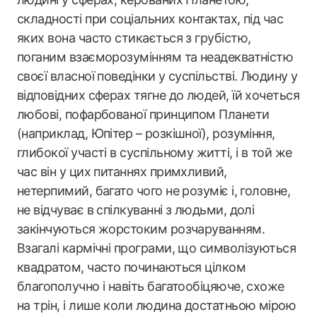
складності при соціальних контактах, під час
яких вона часто стикається з грубістю,
поганим взаєморозумінням та неадекватністю
своєї власної поведінки у суспільстві. Людину у
відповідних сферах тягне до людей, їй хочеться
любові, пофарбованої принципом Планети
(наприклад, Юпітер – розкішної), розуміння,
глибокої участі в суспільному житті, і в той же
час він у цих питаннях примхливий,
нетерпимий, багато чого не розуміє і, головне,
не відчуває в спілкуванні з людьми, долі
закінчуються жорстоким розчаруванням.
Взагалі кармічні програми, що символізуються
квадратом, часто починаються цілком
благополучно і навіть багатообіцяюче, схоже
на трін, і лише коли людина достатньою мірою