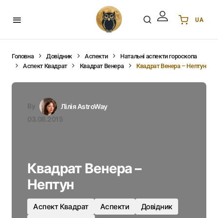
UA
Українська
UA
English
EN
Головна
Довідник
Аспекти
Натальні аспекти гороскопа
Аспект Квадрат
Квадрат Венера
Квадрат Венера – Нептун
Deutsch
DE
Polski
PL
Español
ES
By
Лілія AstroWay
Português
PT
03.08.2015
हिन्दी
IN
Français
FR
한국어
KR
Квадрат Венера –
Нептун
Аспект Квадрат
Аспекти
Довідник