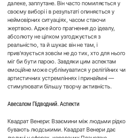
далеке, заплутане. Він часто помиляється у
своєму виборі і в результаті опиняється у
неймовірних ситуаціях, часом стаючи
жертвою. Адже його прагнення до ідеалу,
абсолюту не цілком узгоджується з
реальністю, та й шукає він не там, і
прив'язується зовсім не до тих, хто для нього
міг би бути парою. Завдяки цим аспектам
емоційне може сублімуватися у релігійних чи
артистичних устремліннях і принаймні —
стимулювати більшу творчу активність.
Авесалом Підводний. Аспекти
Квадрат Венери: Взаємини між людьми рідко
бувають людськими. Квадрат Венери дає
людині у сферах, керованих Планетою,