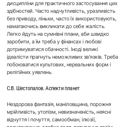
дисципліни для практичного застосування цих
здібностей. Часто надчутливість, уразливість
без приводу, ліньки, часто їх використовують,
намагаючись викликати до себе жалість.
Легко йдуть на сумнівні плани, аби швидко
заробити, а їм треба у фінансах і любові
дотримуватися обачності. Іноді великі
ідеалісти прагнуть неможливих зв'язків. Треба
побоюватися культових, нереальних форм і
релігійних уявлень.
С.В. Шестопалов. Аспекти планет
Нездорова фантазія, маніловщина, порожня
мрійливість, утопізм, невизначеність, неясні
відчуття і почуття, самообман, ілюзії,