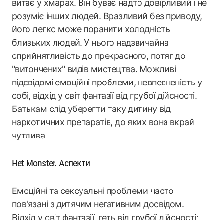
витає у хмарах. Він буває надто довірливий і не
розуміє інших людей. Вразливий без приводу,
його легко може поранити холодність
близьких людей. У нього надзвичайна
сприйнятливість до прекрасного, потяг до
"витончених" видів мистецтва. Можливі
підсвідомі емоційні проблеми, невпевненість у
собі, відхід у світ фантазії від грубої дійсності.
Батькам слід уберегти таку дитину від
наркотичних препаратів, до яких вона вкрай
чутлива.
Het Monster. Аспекти
Емоційні та сексуальні проблеми часто
пов'язані з дитячим негативним досвідом.
Відхід у світ фантазії, геть від грубої дійсності;