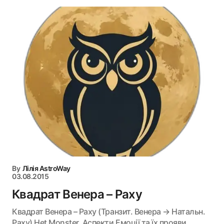
By
Лілія AstroWay
03.08.2015
Квадрат Венера – Раху
Квадрат Венера – Раху (Транзит. Венера → Натальн.
Раху) Het Monster. Аспекти Емоції та їх прояви