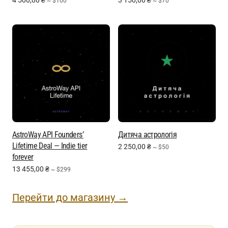
4 500,00
₴
3 150,00
₴
~ $100
~ $70
AstroWay API Founders’
Дитяча астрологія
Lifetime Deal — Indie tier
2 250,00
₴
~ $50
forever
13 455,00
₴
~ $299
Перейти до магазину →