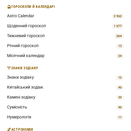
🔮
ГОРОСКОПИ Й КАЛЕНДАРІ
Astro Calendar
2 962
Щоденний гороскоп
1 077
Тижневий гороскоп
264
Річний гороскоп
13
Місячний календар
24
♈
ЗНАКИ ЗОДІАКУ
Знаки зодіаку
12
Китайський зодіак
90
Камені зодіаку
39
Сумісність
90
Нумерологія
11
🌌
АСТРОНОМІЯ