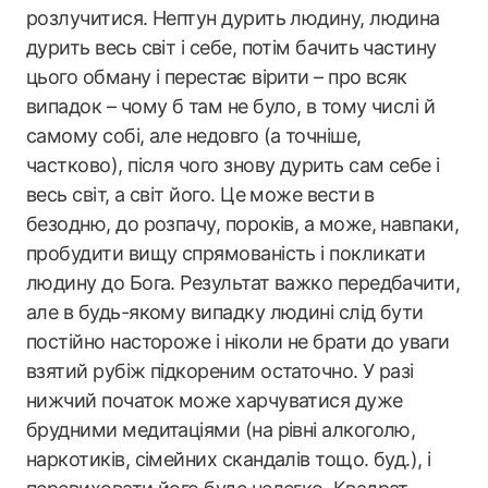
розлучитися. Нептун дурить людину, людина
дурить весь світ і себе, потім бачить частину
цього обману і перестає вірити – про всяк
випадок – чому б там не було, в тому числі й
самому собі, але недовго (а точніше,
частково), після чого знову дурить сам себе і
весь світ, а світ його. Це може вести в
безодню, до розпачу, пороків, а може, навпаки,
пробудити вищу спрямованість і покликати
людину до Бога. Результат важко передбачити,
але в будь-якому випадку людині слід бути
постійно настороже і ніколи не брати до уваги
взятий рубіж підкореним остаточно. У разі
нижчий початок може харчуватися дуже
брудними медитаціями (на рівні алкоголю,
наркотиків, сімейних скандалів тощо. буд.), і