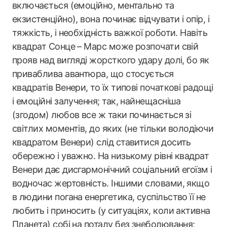
включається (емоційно, ментально та
екзистенційно), вона починає відчувати і опір, і
тяжкість, і необхідність важкої роботи. Навіть
квадрат Сонце – Марс може розпочати свій
прояв над вигляді жорсткого удару долі, бо як
приваблива авантюра, що стосується
квадратів Венери, то їх типові початкові радощі
і емоційні залучення; так, найнещасніша
(згодом) любов все ж таки починається зі
світлих моментів, до яких (не тільки володіючи
квадратом Венери) слід ставитися досить
обережно і уважно. На низькому рівні квадрат
Венери дає дисгармонічний соціальний егоїзм і
водночас жертовність. Іншими словами, якщо
в людини погана енергетика, суспільство її не
любить і приносить (у ситуаціях, коли активна
Планета) собі на поталу без знеболювання;