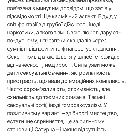
уявою. Емоційна та сексуальна проблема,
пов'язана з минулим досвідом, що засів у
підсвідомості. Це кармічний аспект. Відхід у
світ фантазії від грубої дійсності, іноді
наркотики, алкоголізм. Свою любов дарують
по-дурному, небезпеки скандалів через
сумнівні відносини та фінансові ускладнення.
Секс – привід атак. Щастя у шлюбі страждає
від нечесності, нещирості. Сила уяви може
дати сексуальні бачення, які розпалюють
пристрасть, що веде до емоційних комплексів.
Часто сором'язливість, стриманість, але
схильність до таємних романів. Таємні
сексуальні оргії, іноді гомосексуалізм. У
позитивному варіанті – здібності мистецтво,
естетичне сприйняття, це за сильному
становищі Сатурна – інакше відсутність