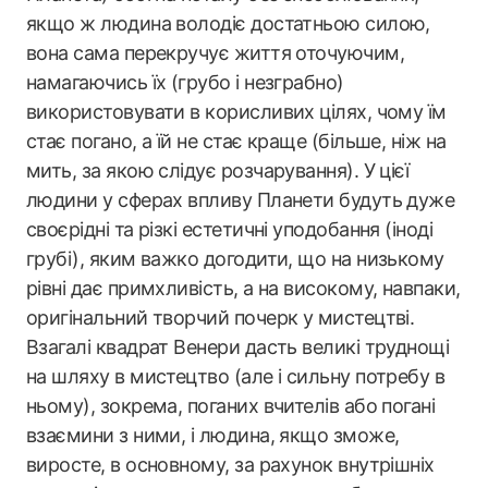
якщо ж людина володіє достатньою силою,
вона сама перекручує життя оточуючим,
намагаючись їх (грубо і незграбно)
використовувати в корисливих цілях, чому їм
стає погано, а їй не стає краще (більше, ніж на
мить, за якою слідує розчарування). У цієї
людини у сферах впливу Планети будуть дуже
своєрідні та різкі естетичні уподобання (іноді
грубі), яким важко догодити, що на низькому
рівні дає примхливість, а на високому, навпаки,
оригінальний творчий почерк у мистецтві.
Взагалі квадрат Венери дасть великі труднощі
на шляху в мистецтво (але і сильну потребу в
ньому), зокрема, поганих вчителів або погані
взаємини з ними, і людина, якщо зможе,
виросте, в основному, за рахунок внутрішніх